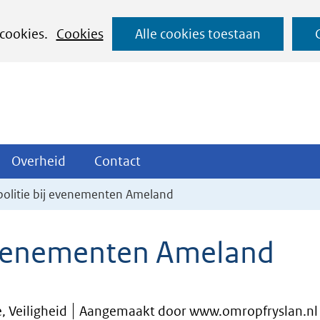
Ga
 cookies.
Cookies
Alle cookies toestaan
naar
de
inhoud
ojecten
Overheid
Contact
Overheid
Contact
tklappen
Uitklappen
Uitklappen
politie bij evenementen Ameland
 evenementen Ameland
, Veiligheid
Aangemaakt door www.omropfryslan.nl