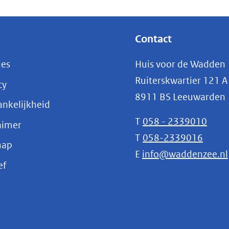
Contact
ies
Huis voor de Wadden
Ruiterskwartier 121 A
cy
8911 BS Leeuwarden
nkelijkheid
T
058 - 2339010
aimer
T
058-2339016
map
E
info@waddenzee.nl
(opent
ef
in
nieuw
venster)