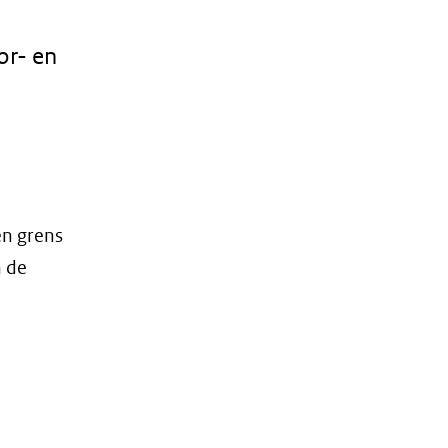
or- en
en grens
n de