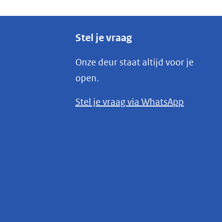
Stel je vraag
Onze deur staat altijd voor je
open.
(opent
Stel je vraag via WhatsApp
in
nieuw
venster)
(verwijst
naar
een
andere