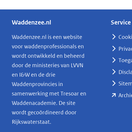
e
l
Waddenzee.nl
Service
e
n
Waddenzee.nl is een website
Cook
o
voor waddenprofessionals en
Priva
p
wordt ontwikkeld en beheerd
Toega
L
door de ministeries van LVVN
i
Discl
en I&W en de drie
n
Site
Waddenprovincies in
k
samenwerking met Tresoar en
Archi
e
Waddenacademie. De site
d
wordt gecoördineerd door
I
Rijkswaterstaat.
n