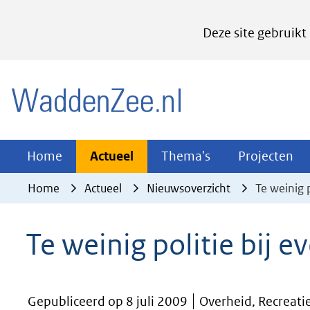
Cookies
Deze site gebruikt
instellen
Hier
(naar homepage)
kan
het
gebruik
van
Actueel
Thema's
Pr
Home
Actueel
Thema's
Projecten
Uitklappen
Uitklappen
Ui
cookies
Home
Actueel
Nieuwsoverzicht
Te weinig 
op
deze
Te weinig politie bij
website
worden
toegestaan
Gepubliceerd op 8 juli 2009
Overheid, Recreatie
of