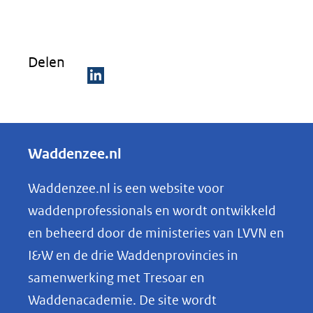
Delen
D
e
l
Waddenzee.nl
e
n
Waddenzee.nl is een website voor
o
waddenprofessionals en wordt ontwikkeld
p
en beheerd door de ministeries van LVVN en
L
I&W en de drie Waddenprovincies in
i
samenwerking met Tresoar en
n
Waddenacademie. De site wordt
k