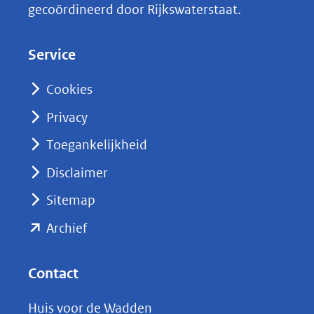
gecoördineerd door Rijkswaterstaat.
e
d
Service
I
n
Cookies
(opent
Privacy
in
nieuw
Toegankelijkheid
venster)
Disclaimer
(verwijst
Sitemap
naar
(opent
een
Archief
andere
in
website)
nieuw
Contact
venster)
Huis voor de Wadden