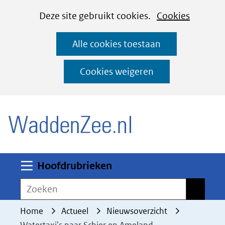
Cookies
Ga
Hier
Deze site gebruikt cookies.
Cookies
instellen
naar
kan
Alle cookies toestaan
de
het
inhoud
gebruik
Cookies weigeren
van
(naar homepage)
cookies
op
deze
website
worden
Uitklappen
Hoofdrubrieken
toegestaan
Zoeken
Zoeken
of
geweigerd.
Home
Actueel
Nieuwsoverzicht