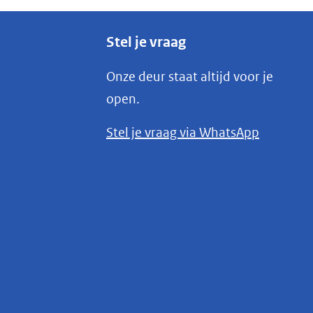
Stel je vraag
Onze deur staat altijd voor je
open.
(opent
Stel je vraag via WhatsApp
in
nieuw
venster)
(verwijst
naar
een
andere
website)