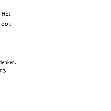
 Het
s ook
 denken.
ng.