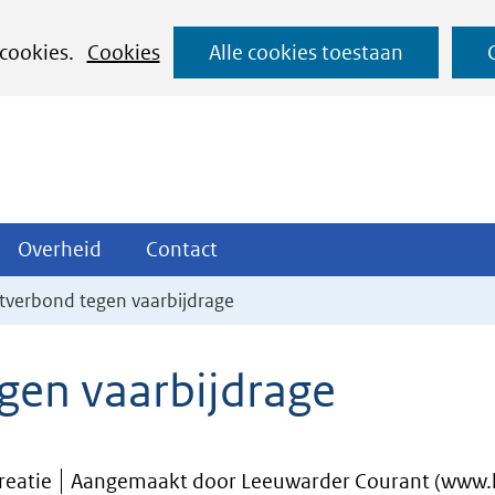
Ga
 cookies.
Cookies
Alle cookies toestaan
naar
de
inhoud
ojecten
Overheid
Contact
Overheid
Contact
tklappen
Uitklappen
Uitklappen
tverbond tegen vaarbijdrage
gen vaarbijdrage
reatie
Aangemaakt door Leeuwarder Courant (www.l