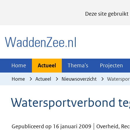
Cookies
Deze site gebruikt
instellen
Hier
(naar homepage)
kan
het
gebruik
van
Actueel
Thema's
Pr
Home
Actueel
Thema's
Projecten
Uitklappen
Uitklappen
Ui
cookies
Home
Actueel
Nieuwsoverzicht
Waterspor
op
deze
Watersportverbond te
website
worden
toegestaan
Gepubliceerd op 16 januari 2009
Overheid, Rec
of