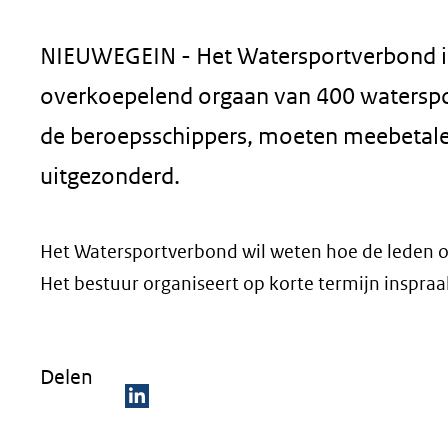
geweigerd.
NIEUWEGEIN - Het Watersportverbond is 
overkoepelend orgaan van 400 waterspor
de beroepsschippers, moeten meebetale
uitgezonderd.
Het Watersportverbond wil weten hoe de leden ov
Het bestuur organiseert op korte termijn inspra
Delen
D