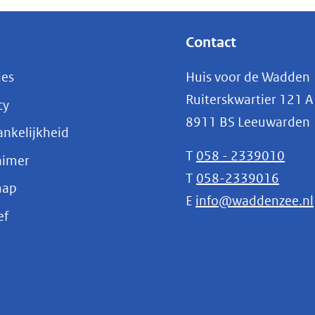
Contact
ies
Huis voor de Wadden
Ruiterskwartier 121 A
cy
8911 BS Leeuwarden
nkelijkheid
T
058 - 2339010
aimer
T
058-2339016
map
E
info@waddenzee.nl
(opent
ef
in
nieuw
venster)
(verwijst