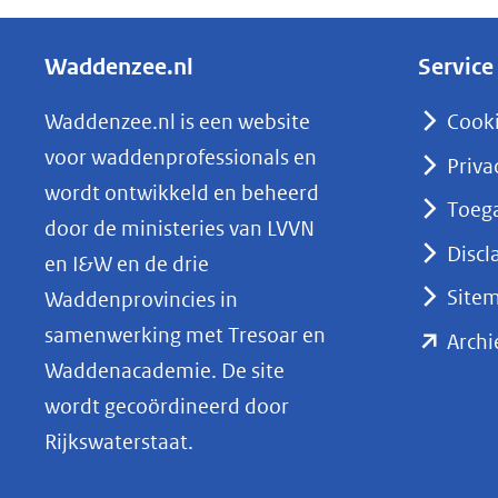
e
l
Waddenzee.nl
Service
e
n
Waddenzee.nl is een website
Cook
o
voor waddenprofessionals en
Priva
p
wordt ontwikkeld en beheerd
Toega
L
door de ministeries van LVVN
i
Discl
en I&W en de drie
n
Site
Waddenprovincies in
k
samenwerking met Tresoar en
Archi
e
Waddenacademie. De site
d
wordt gecoördineerd door
I
Rijkswaterstaat.
n
(opent