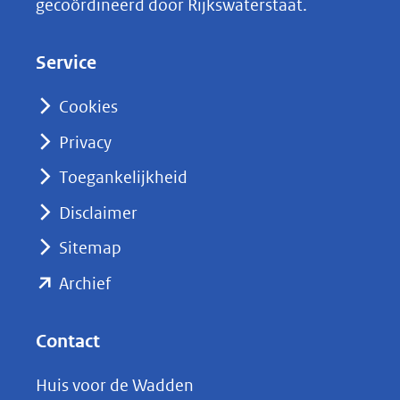
gecoördineerd door Rijkswaterstaat.
e
d
Service
I
n
Cookies
(opent
Privacy
in
nieuw
Toegankelijkheid
venster)
Disclaimer
(verwijst
Sitemap
naar
(opent
een
Archief
andere
in
website)
nieuw
Contact
venster)
Huis voor de Wadden
(verwijst