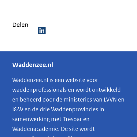
Delen
D
e
l
Waddenzee.nl
e
n
Waddenzee.nl is een website voor
o
waddenprofessionals en wordt ontwikkeld
p
en beheerd door de ministeries van LVVN en
L
I&W en de drie Waddenprovincies in
i
samenwerking met Tresoar en
n
Waddenacademie. De site wordt
k