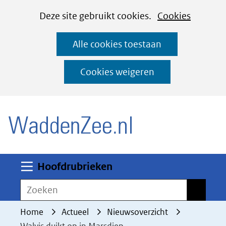
Cookies
Ga
Hier
Deze site gebruikt cookies.
Cookies
instellen
naar
kan
Alle cookies toestaan
de
het
inhoud
gebruik
Cookies weigeren
van
(naar homepage)
cookies
op
deze
website
worden
Uitklappen
Hoofdrubrieken
toegestaan
Zoeken
Zoeken
of
geweigerd.
Home
Actueel
Nieuwsoverzicht