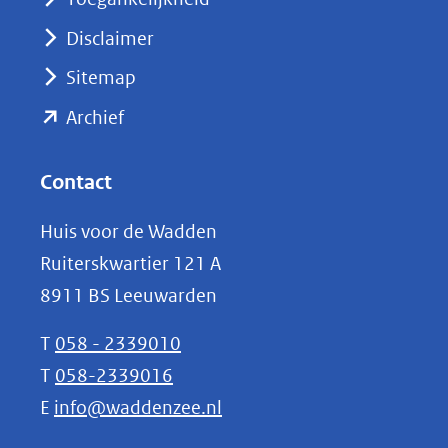
venster)
Disclaimer
(verwijst
Sitemap
naar
(opent
een
Archief
andere
in
website)
nieuw
Contact
venster)
Huis voor de Wadden
(verwijst
Ruiterskwartier 121 A
naar
8911 BS Leeuwarden
een
andere
T
058 - 2339010
website)
T
058-2339016
E
info@waddenzee.nl