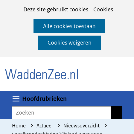
Cookies
Ga
Hier
Deze site gebruikt cookies.
Cookies
instellen
naar
kan
Alle cookies toestaan
de
het
inhoud
gebruik
Cookies weigeren
van
(naar homepage)
cookies
op
deze
website
worden
Uitklappen
Hoofdrubrieken
toegestaan
Zoeken
Zoeken
of
geweigerd.
Home
Actueel
Nieuwsoverzicht