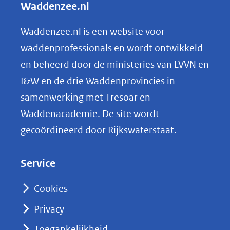
Waddenzee.nl
e
n
Waddenzee.nl is een website voor
o
waddenprofessionals en wordt ontwikkeld
p
en beheerd door de ministeries van LVVN en
L
I&W en de drie Waddenprovincies in
i
samenwerking met Tresoar en
n
Waddenacademie. De site wordt
k
gecoördineerd door Rijkswaterstaat.
e
d
Service
I
n
Cookies
(opent
Privacy
in
nieuw
Toegankelijkheid