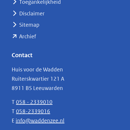
nieuw
Toegankelijkheid
venster)
Disclaimer
(verwijst
Sitemap
naar
(opent
een
Archief
andere
in
website)
nieuw
Contact
venster)
Huis voor de Wadden
(verwijst
Ruiterskwartier 121 A
naar
8911 BS Leeuwarden
een
andere
T
058 - 2339010
website)
T
058-2339016
E
info@waddenzee.nl