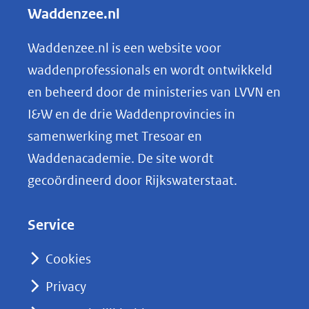
l
Waddenzee.nl
e
n
Waddenzee.nl is een website voor
o
waddenprofessionals en wordt ontwikkeld
p
en beheerd door de ministeries van LVVN en
L
I&W en de drie Waddenprovincies in
i
samenwerking met Tresoar en
n
Waddenacademie. De site wordt
k
gecoördineerd door Rijkswaterstaat.
e
d
Service
I
n
Cookies
(opent
Privacy
in