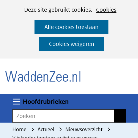
Cookies
Ga
Hier
Deze site gebruikt cookies.
Cookies
instellen
naar
kan
Alle cookies toestaan
de
het
inhoud
gebruik
Cookies weigeren
van
(naar homepage)
cookies
op
deze
website
worden
Uitklappen
Hoofdrubrieken
toegestaan
Zoeken
Zoeken
of
geweigerd.
Home
Actueel
Nieuwsoverzicht