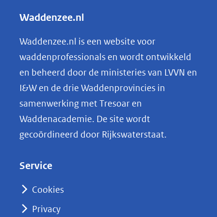
l
Waddenzee.nl
e
n
Waddenzee.nl is een website voor
o
waddenprofessionals en wordt ontwikkeld
p
en beheerd door de ministeries van LVVN en
L
I&W en de drie Waddenprovincies in
i
samenwerking met Tresoar en
n
Waddenacademie. De site wordt
k
gecoördineerd door Rijkswaterstaat.
e
d
Service
I
n
Cookies
(opent
Privacy
in