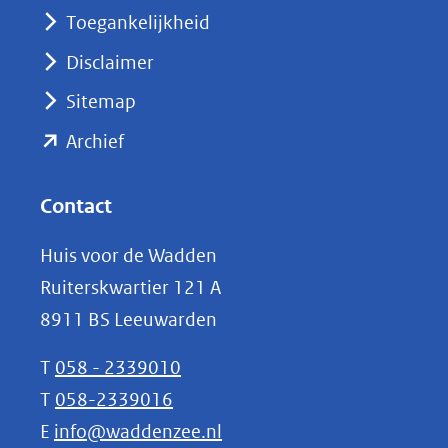
nieuw
Toegankelijkheid
venster)
Disclaimer
(verwijst
Sitemap
naar
(opent
een
Archief
andere
in
website)
nieuw
Contact
venster)
Huis voor de Wadden
(verwijst
Ruiterskwartier 121 A
naar
8911 BS Leeuwarden
een
andere
T
058 - 2339010
website)
T
058-2339016
E
info@waddenzee.nl