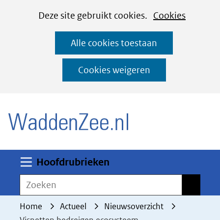
Cookies
Ga
Hier
Deze site gebruikt cookies.
Cookies
instellen
naar
kan
Alle cookies toestaan
de
het
inhoud
gebruik
Cookies weigeren
van
(naar homepage)
cookies
op
deze
website
worden
Uitklappen
Hoofdrubrieken
toegestaan
Zoeken
Zoeken
of
geweigerd.
Home
Actueel
Nieuwsoverzicht