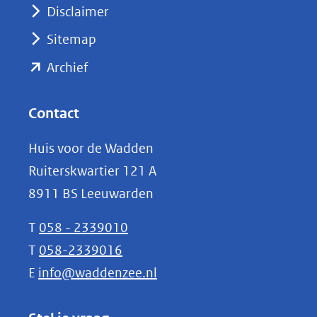
venster)
Disclaimer
(verwijst
Sitemap
naar
(opent
een
Archief
andere
in
website)
nieuw
Contact
venster)
Huis voor de Wadden
(verwijst
Ruiterskwartier 121 A
naar
8911 BS Leeuwarden
een
andere
T
058 - 2339010
website)
T
058-2339016
E
info@waddenzee.nl