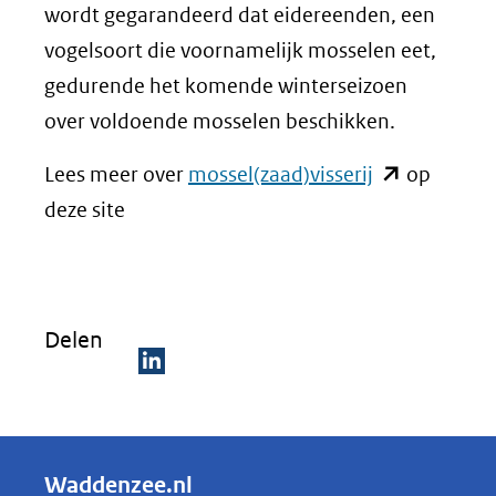
wordt gegarandeerd dat eidereenden, een
vogelsoort die voornamelijk mosselen eet,
gedurende het komende winterseizoen
over voldoende mosselen beschikken.
(opent
Lees meer over
mossel(zaad)visserij
op
in
deze site
nieuw
venster)
(verwijst
Delen
naar
een
D
andere
e
website)
l
Waddenzee.nl