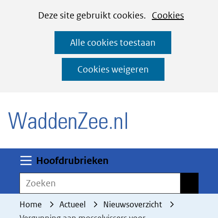
Cookies
Ga
Hier
Deze site gebruikt cookies.
Cookies
instellen
naar
kan
Alle cookies toestaan
de
het
inhoud
gebruik
Cookies weigeren
van
(naar homepage)
cookies
op
deze
website
worden
Uitklappen
Hoofdrubrieken
toegestaan
Zoeken
Zoeken
of
geweigerd.
Home
Actueel
Nieuwsoverzicht