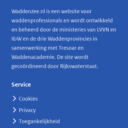
e
n
Waddenzee.nl is een website voor
o
waddenprofessionals en wordt ontwikkeld
p
en beheerd door de ministeries van LVVN en
L
I&W en de drie Waddenprovincies in
i
samenwerking met Tresoar en
n
Waddenacademie. De site wordt
k
gecoördineerd door Rijkswaterstaat.
e
d
Service
I
n
Cookies
(opent
Privacy
in
nieuw
Toegankelijkheid