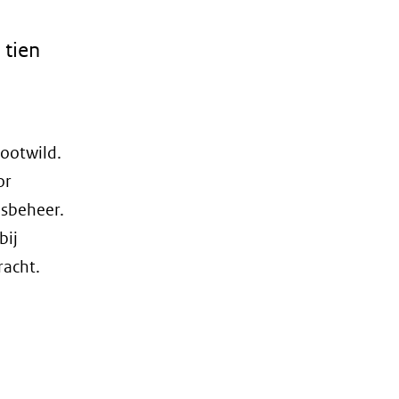
 tien
rootwild.
or
osbeheer.
bij
racht.