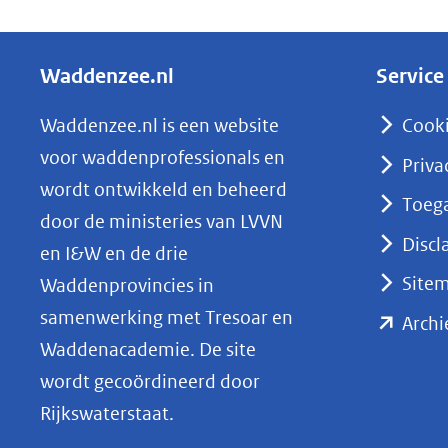
e
l
Waddenzee.nl
Service
e
n
Waddenzee.nl is een website
Cook
o
voor waddenprofessionals en
Priva
p
wordt ontwikkeld en beheerd
Toega
L
door de ministeries van LVVN
i
Discl
en I&W en de drie
n
Site
Waddenprovincies in
k
samenwerking met Tresoar en
Archi
e
Waddenacademie. De site
d
wordt gecoördineerd door
I
Rijkswaterstaat.
n