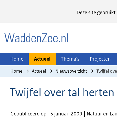
Cookies
Deze site gebruikt
instellen
Hier
(naar homepage)
kan
het
gebruik
van
Actueel
Thema's
Pr
Home
Actueel
Thema's
Projecten
Uitklappen
Uitklappen
Ui
cookies
Home
Actueel
Nieuwsoverzicht
Twijfel ove
op
deze
Twijfel over tal herten
website
worden
toegestaan
Gepubliceerd op 15 januari 2009
Natuur en Lan
of