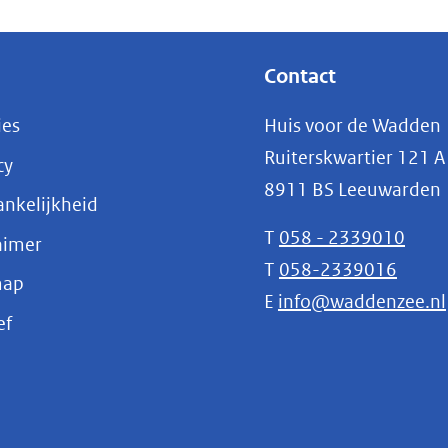
Contact
ies
Huis voor de Wadden
Ruiterskwartier 121 A
cy
8911 BS Leeuwarden
nkelijkheid
T
058 - 2339010
aimer
T
058-2339016
map
E
info@waddenzee.nl
(opent
ef
in
nieuw
venster)