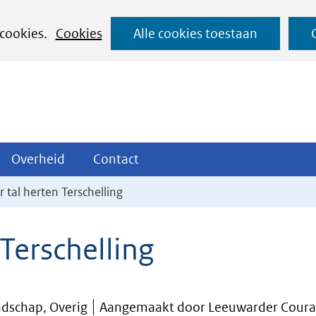
Ga
 cookies.
Cookies
Alle cookies toestaan
naar
de
inhoud
ojecten
Overheid
Contact
Overheid
Contact
tklappen
Uitklappen
Uitklappen
r tal herten Terschelling
 Terschelling
dschap, Overig
Aangemaakt door Leeuwarder Coura