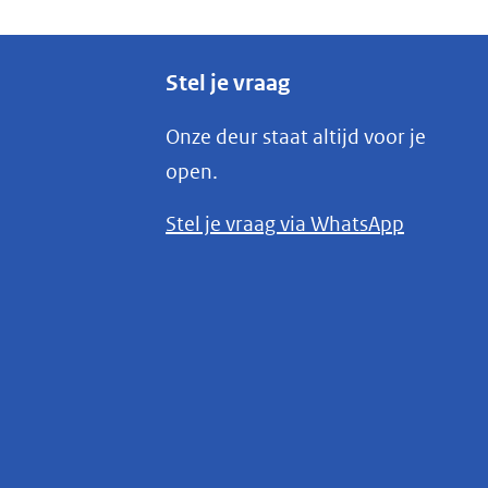
Stel je vraag
Onze deur staat altijd voor je
open.
(opent
Stel je vraag via WhatsApp
in
nieuw
venster)
(verwijst
naar
een
andere