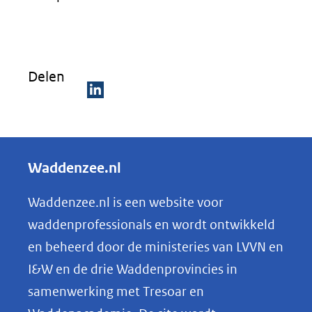
venster)
venster)
nieu
(verwijst
(verwijst
venst
naar
naar
(verw
Delen
een
een
naar
andere
andere
een
D
website)
website)
ande
e
webs
l
Waddenzee.nl
e
n
Waddenzee.nl is een website voor
o
waddenprofessionals en wordt ontwikkeld
p
en beheerd door de ministeries van LVVN en
L
I&W en de drie Waddenprovincies in
i
samenwerking met Tresoar en
n