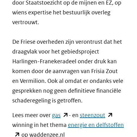
door Staatstoezicht op de mijnen en EZ, op
wiens expertise het bestuurlijk overleg
vertrouwt.
De Friese overheden zijn verontrust dat het
draagvlak voor het gebiedsproject
Harlingen-Franekeradeel onder druk kan
komen door de aanvragen van Frisia Zout
en Vermilion. Ook al omdat er ondanks vele
gesprekken nog geen definitieve financiële
schaderegeling is getroffen.
(opent
(opent
Lees meer over
gas
- en
steenzout
in
in
(ope
winning in het thema
energie en delfstoffen
nieuw
nieuw
in
op waddenzee.nl