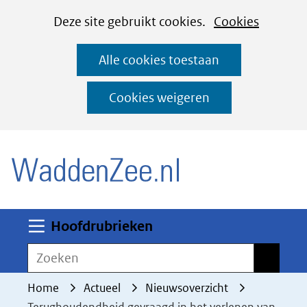
Cookies
Ga
Hier
Deze site gebruikt cookies.
Cookies
instellen
naar
kan
Alle cookies toestaan
de
het
inhoud
gebruik
Cookies weigeren
van
(naar homepage)
cookies
op
deze
website
worden
Uitklappen
Hoofdrubrieken
toegestaan
Zoeken
Zoeken
of
geweigerd.
Home
Actueel
Nieuwsoverzicht