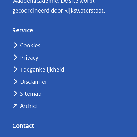
Waddenacademie. De site wordt
k
gecoördineerd door Rijkswaterstaat.
e
d
Service
I
n
Cookies
(opent
Privacy
in
nieuw
Toegankelijkheid
venster)
Disclaimer
(verwijst
Sitemap
naar
(opent
een
Archief
andere
in
website)
nieuw
Contact
venster)