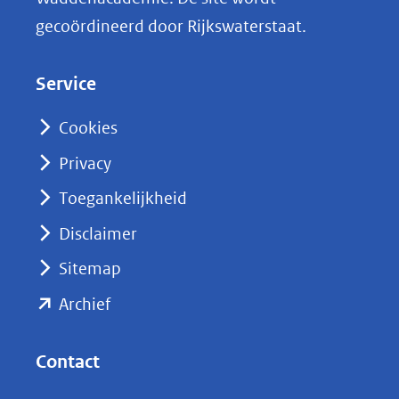
k
gecoördineerd door Rijkswaterstaat.
e
d
Service
I
n
Cookies
(opent
Privacy
in
nieuw
Toegankelijkheid
venster)
Disclaimer
(verwijst
Sitemap
naar
(opent
een
Archief
andere
in
website)
nieuw
Contact
venster)