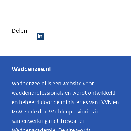
Delen
D
e
l
Waddenzee.nl
e
n
Waddenzee.nl is een website voor
o
waddenprofessionals en wordt ontwikkeld
p
en beheerd door de ministeries van LVVN en
L
I&W en de drie Waddenprovincies in
i
samenwerking met Tresoar en
n
Waddenacademie. De site wordt