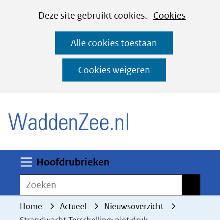
Cookies
Ga
Hier
Deze site gebruikt cookies.
Cookies
instellen
naar
kan
Alle cookies toestaan
de
het
inhoud
gebruik
Cookies weigeren
van
(naar homepage)
cookies
op
deze
website
worden
Uitklappen
Hoofdrubrieken
toegestaan
Zoeken
Zoeken
of
geweigerd.
Home
Actueel
Nieuwsoverzicht