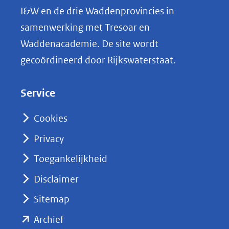
L
I&W en de drie Waddenprovincies in
i
samenwerking met Tresoar en
n
Waddenacademie. De site wordt
k
gecoördineerd door Rijkswaterstaat.
e
d
Service
I
n
Cookies
(opent
Privacy
in
nieuw
Toegankelijkheid
venster)
Disclaimer
(verwijst
Sitemap
naar
(opent
een
Archief