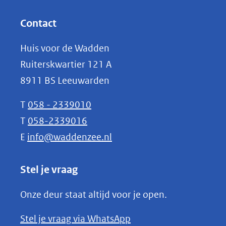
andere
in
website)
nieuw
Contact
venster)
Huis voor de Wadden
(verwijst
Ruiterskwartier 121 A
naar
8911 BS Leeuwarden
een
andere
T
058 - 2339010
website)
T
058-2339016
E
info@waddenzee.nl
Stel je vraag
Onze deur staat altijd voor je open.
(opent
Stel je vraag via WhatsApp