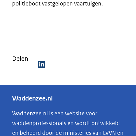
politieboot vastgelopen vaartuigen.
Delen
D
e
l
Waddenzee.nl
e
n
Waddenzee.nl is een website voor
o
waddenprofessionals en wordt ontwikkeld
p
en beheerd door de ministeries van LVVN en