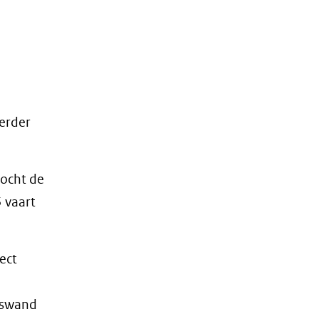
oerder
kocht de
 vaart
ect
pswand