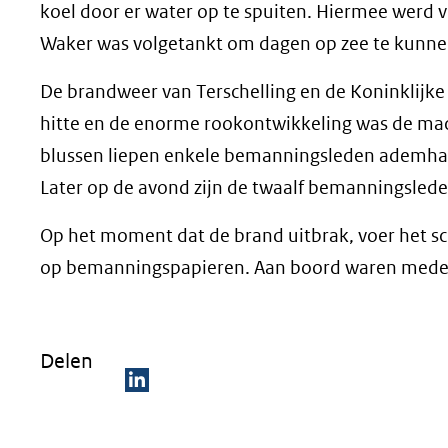
koel door er water op te spuiten. Hiermee werd
Waker was volgetankt om dagen op zee te kunnen
De brandweer van Terschelling en de Koninklijk
hitte en de enorme rookontwikkeling was de mac
blussen liepen enkele bemanningsleden ademhal
Later op de avond zijn de twaalf bemanningslede
Op het moment dat de brand uitbrak, voer het s
op bemanningspapieren. Aan boord waren medewe
Delen
D
e