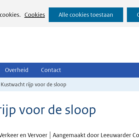
Ga
 cookies.
Cookies
Alle cookies toestaan
naar
de
inhoud
ojecten
Overheid
Contact
Overheid
Contact
tklappen
Uitklappen
Uitklappen
Kustwacht rijp voor de sloop
ijp voor de sloop
 Verkeer en Vervoer
Aangemaakt door Leeuwarder Co