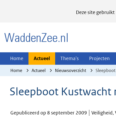
Cookies
Deze site gebruikt
instellen
Hier
(naar homepage)
kan
het
gebruik
van
Actueel
Thema's
Pr
Home
Actueel
Thema's
Projecten
Uitklappen
Uitklappen
Ui
cookies
Home
Actueel
Nieuwsoverzicht
Sleepboot 
op
deze
Sleepboot Kustwacht r
website
worden
toegestaan
Gepubliceerd op 8 september 2009
Veiligheid,
of