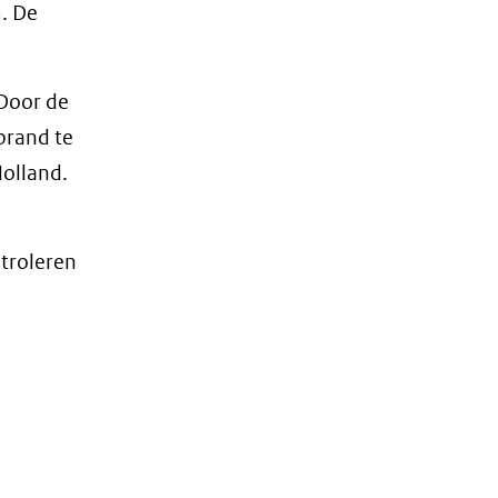
. De
 Door de
brand te
olland.
troleren