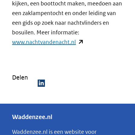
kijken, een boottocht maken, meedoen aan
een zaklampentocht en onder leiding van
een gids op zoek naar nachtvlinders en
bosuilen. Meer informatie:
(opent
www.nachtvandenacht.nl
in
nieuw
venster)
Delen
(verwijst
naar
D
een
e
andere
l
Waddenzee.nl
website)
e
n
Waddenzee.nl is een website voor