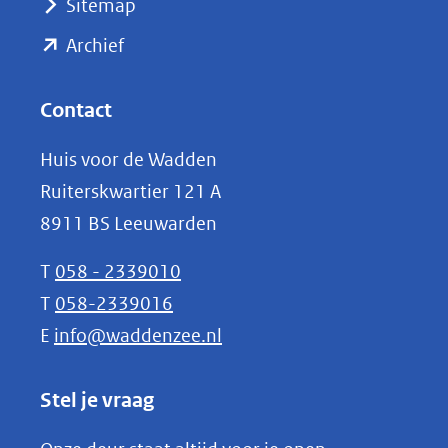
Sitemap
naar
(opent
een
Archief
andere
in
website)
nieuw
Contact
venster)
Huis voor de Wadden
(verwijst
Ruiterskwartier 121 A
naar
8911 BS Leeuwarden
een
andere
T
058 - 2339010
website)
T
058-2339016
E
info@waddenzee.nl
Stel je vraag