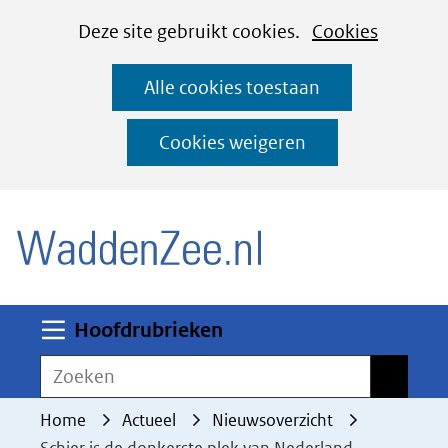
Cookies
Ga
Hier
Deze site gebruikt cookies.
Cookies
instellen
naar
kan
Alle cookies toestaan
de
het
inhoud
gebruik
Cookies weigeren
van
(naar homepage)
cookies
op
deze
website
worden
Uitklappen
Hoofdrubrieken
toegestaan
Zoeken
Zoeken
of
geweigerd.
Home
Actueel
Nieuwsoverzicht