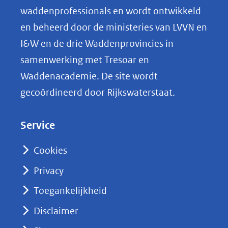
o
waddenprofessionals en wordt ontwikkeld
p
en beheerd door de ministeries van LVVN en
L
I&W en de drie Waddenprovincies in
i
samenwerking met Tresoar en
n
Waddenacademie. De site wordt
k
gecoördineerd door Rijkswaterstaat.
e
d
Service
I
n
Cookies
(opent
Privacy
in
nieuw
Toegankelijkheid
venster)
Disclaimer
(verwijst