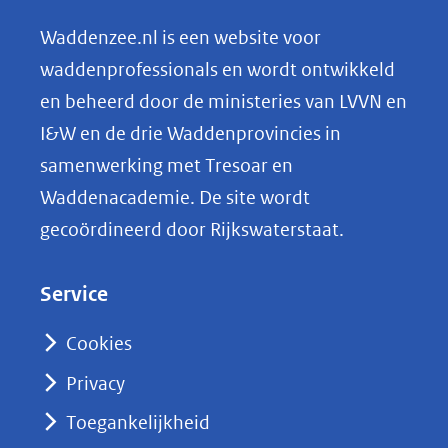
e
n
Waddenzee.nl is een website voor
o
waddenprofessionals en wordt ontwikkeld
p
en beheerd door de ministeries van LVVN en
L
I&W en de drie Waddenprovincies in
i
samenwerking met Tresoar en
n
Waddenacademie. De site wordt
k
gecoördineerd door Rijkswaterstaat.
e
d
Service
I
n
Cookies
(opent
Privacy
in
nieuw
Toegankelijkheid