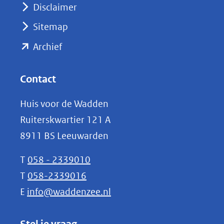
venster)
Disclaimer
(verwijst
Sitemap
naar
(opent
een
Archief
andere
in
website)
nieuw
Contact
venster)
Huis voor de Wadden
(verwijst
Ruiterskwartier 121 A
naar
8911 BS Leeuwarden
een
andere
T
058 - 2339010
website)
T
058-2339016
E
info@waddenzee.nl