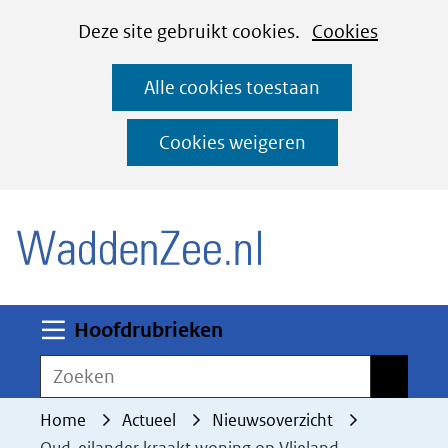
Cookies
Ga
Hier
Deze site gebruikt cookies.
Cookies
instellen
naar
kan
Alle cookies toestaan
de
het
inhoud
gebruik
Cookies weigeren
van
(naar homepage)
cookies
op
deze
website
worden
Uitklappen
Hoofdrubrieken
toegestaan
Zoeken
Zoeken
of
geweigerd.
Home
Actueel
Nieuwsoverzicht