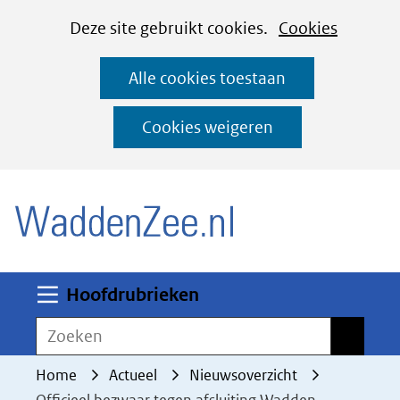
Cookies
Ga
Hier
Deze site gebruikt cookies.
Cookies
instellen
naar
kan
Alle cookies toestaan
de
het
inhoud
gebruik
Cookies weigeren
van
(naar homepage)
cookies
op
deze
website
worden
Uitklappen
Hoofdrubrieken
toegestaan
Zoeken
Zoeken
of
geweigerd.
Home
Actueel
Nieuwsoverzicht