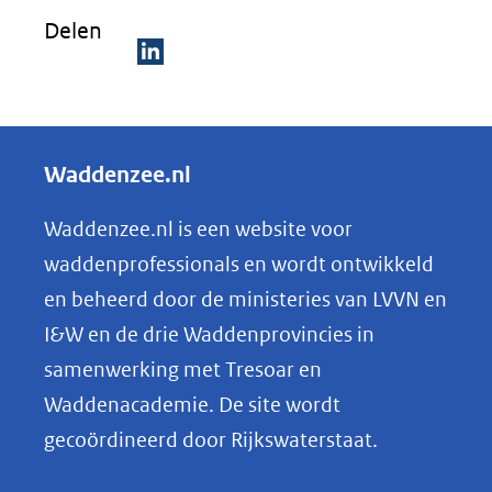
Delen
D
e
l
Waddenzee.nl
e
n
Waddenzee.nl is een website voor
o
waddenprofessionals en wordt ontwikkeld
p
en beheerd door de ministeries van LVVN en
L
I&W en de drie Waddenprovincies in
i
samenwerking met Tresoar en
n
Waddenacademie. De site wordt
k
gecoördineerd door Rijkswaterstaat.
e
d