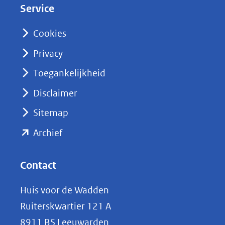
Service
I
n
Cookies
(opent
Privacy
in
nieuw
Toegankelijkheid
venster)
Disclaimer
(verwijst
Sitemap
naar
(opent
een
Archief
andere
in
website)
nieuw
Contact
venster)
Huis voor de Wadden
(verwijst
Ruiterskwartier 121 A
naar
8911 BS Leeuwarden