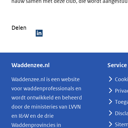
nauw samen met deze club, die wordt aangestu
Delen
D
e
l
Waddenzee.nl
Service
e
n
Waddenzee.nl is een website
Cook
o
voor waddenprofessionals en
Priva
p
wordt ontwikkeld en beheerd
Toega
L
door de ministeries van LVVN
i
Discl
en I&W en de drie
n
Site
Waddenprovincies in