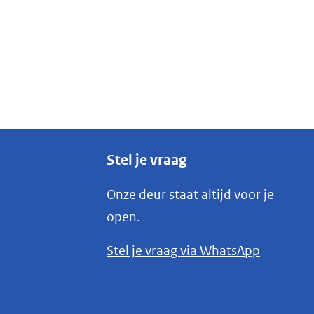
Stel je vraag
Onze deur staat altijd voor je
open.
(opent
Stel je vraag via WhatsApp
in
nieuw