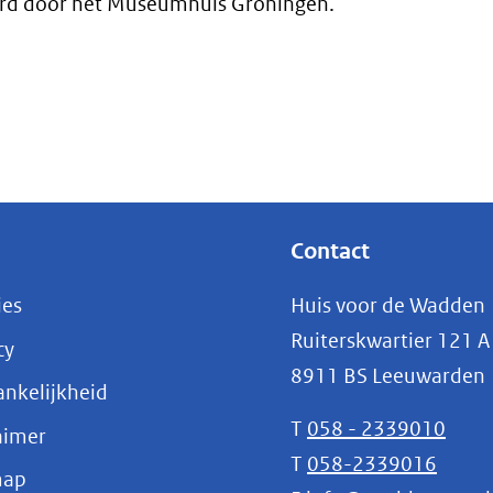
urd door het Museumhuis Groningen.
Contact
ies
Huis voor de Wadden
Ruiterskwartier 121 A
cy
8911 BS Leeuwarden
nkelijkheid
T
058 - 2339010
aimer
T
058-2339016
map