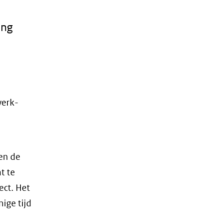
ing
werk-
en de
t te
ect. Het
ige tijd