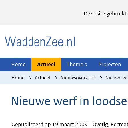
Cookies
Deze site gebruikt
instellen
Hier
(naar homepage)
kan
het
gebruik
van
Actueel
Thema's
Pr
Home
Actueel
Thema's
Projecten
Uitklappen
Uitklappen
Ui
cookies
Home
Actueel
Nieuwsoverzicht
Nieuwe we
op
deze
Nieuwe werf in loods
website
worden
toegestaan
Gepubliceerd op 19 maart 2009
Overig, Recreat
of