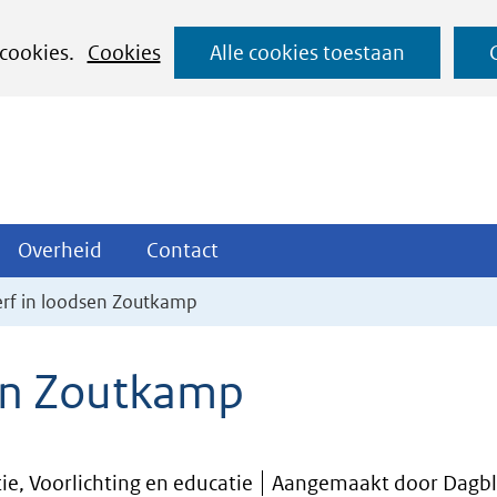
Ga
 cookies.
Cookies
Alle cookies toestaan
naar
de
inhoud
ojecten
Overheid
Contact
Overheid
Contact
tklappen
Uitklappen
Uitklappen
rf in loodsen Zoutkamp
en Zoutkamp
ie, Voorlichting en educatie
Aangemaakt door Dagbl