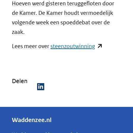
Hoeven werd gisteren teruggefloten door
de Kamer. De Kamer houdt vermoedelijk
volgende week een spoeddebat over de
zaak.
(opent
Lees meer over
steenzoutwinning
in
nieuw
venster)
Delen
(verwijst
naar
D
een
e
andere
l
Waddenzee.nl
website)
e
n