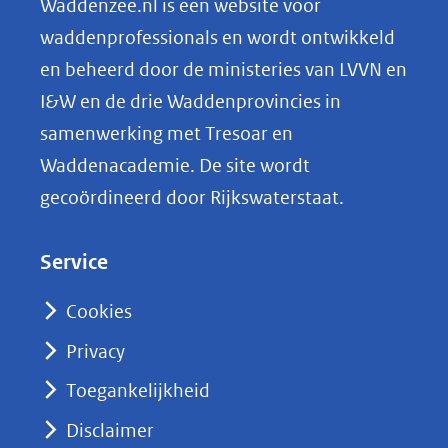
Waddenzee.nl is een website voor
o
waddenprofessionals en wordt ontwikkeld
p
en beheerd door de ministeries van LVVN en
L
I&W en de drie Waddenprovincies in
i
samenwerking met Tresoar en
n
Waddenacademie. De site wordt
k
gecoördineerd door Rijkswaterstaat.
e
d
Service
I
n
Cookies
(opent
Privacy
in
nieuw
Toegankelijkheid
venster)
Disclaimer