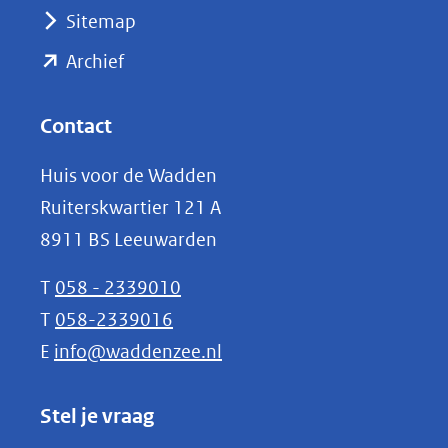
(verwijst
Sitemap
naar
(opent
een
Archief
andere
in
website)
nieuw
Contact
venster)
Huis voor de Wadden
(verwijst
Ruiterskwartier 121 A
naar
8911 BS Leeuwarden
een
andere
T
058 - 2339010
website)
T
058-2339016
E
info@waddenzee.nl
Stel je vraag