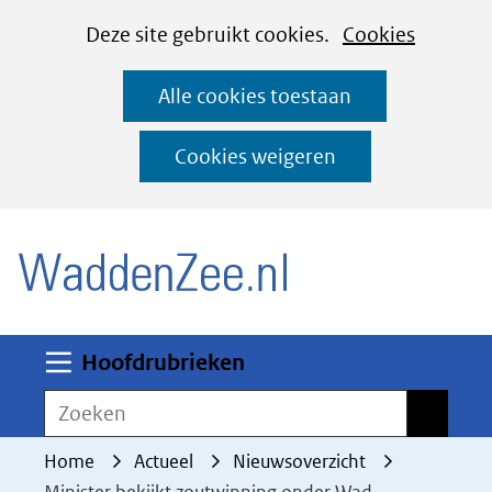
Cookies
Ga
Hier
Deze site gebruikt cookies.
Cookies
instellen
naar
kan
Alle cookies toestaan
de
het
inhoud
gebruik
Cookies weigeren
van
(naar homepage)
cookies
op
deze
website
worden
Uitklappen
Hoofdrubrieken
toegestaan
Zoeken
Zoeken
of
geweigerd.
Home
Actueel
Nieuwsoverzicht