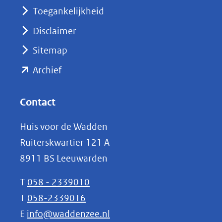
nieuw
Toegankelijkheid
venster)
Disclaimer
(verwijst
Sitemap
naar
(opent
een
Archief
andere
in
website)
nieuw
Contact
venster)
Huis voor de Wadden
(verwijst
Ruiterskwartier 121 A
naar
8911 BS Leeuwarden
een
andere
T
058 - 2339010
website)
T
058-2339016
E
info@waddenzee.nl