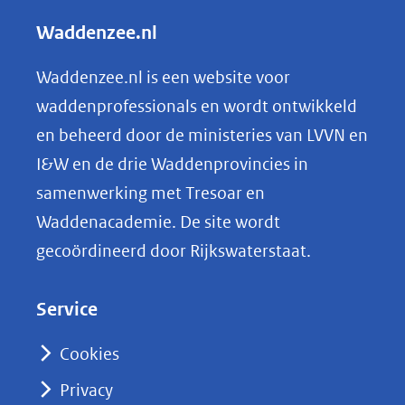
l
Waddenzee.nl
e
n
Waddenzee.nl is een website voor
o
waddenprofessionals en wordt ontwikkeld
p
en beheerd door de ministeries van LVVN en
L
I&W en de drie Waddenprovincies in
i
samenwerking met Tresoar en
n
Waddenacademie. De site wordt
k
gecoördineerd door Rijkswaterstaat.
e
d
Service
I
n
Cookies
(opent
Privacy
in