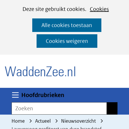
Cookies
Ga
Hier
Deze site gebruikt cookies.
Cookies
instellen
naar
kan
Alle cookies toestaan
de
het
inhoud
gebruik
Cookies weigeren
van
(naar homepage)
cookies
op
deze
website
worden
Uitklappen
Hoofdrubrieken
toegestaan
Zoeken
Zoeken
of
geweigerd.
Home
Actueel
Nieuwsoverzicht