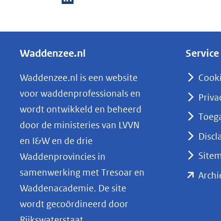
D
e
l
Waddenzee.nl
Service
e
n
Waddenzee.nl is een website
Cook
o
voor waddenprofessionals en
Priva
p
wordt ontwikkeld en beheerd
Toega
L
door de ministeries van LVVN
i
Discl
en I&W en de drie
n
Site
Waddenprovincies in
k
samenwerking met Tresoar en
Archi
e
Waddenacademie. De site
d
wordt gecoördineerd door
I
Rijkswaterstaat.