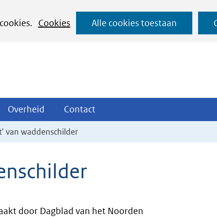
Ga
 cookies.
Cookies
Alle cookies toestaan
naar
de
inhoud
ojecten
Overheid
Contact
Overheid
Contact
tklappen
Uitklappen
Uitklappen
t' van waddenschilder
enschilder
akt door Dagblad van het Noorden