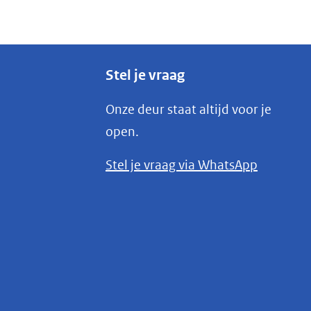
Stel je vraag
Onze deur staat altijd voor je
open.
(opent
Stel je vraag via WhatsApp
in
nieuw
venster)
(verwijst
naar
een