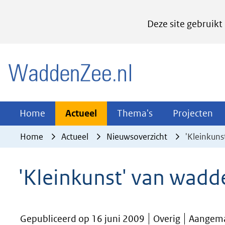
Cookies
Deze site gebruikt
instellen
Hier
(naar homepage)
kan
het
gebruik
van
Actueel
Thema's
Pr
Home
Actueel
Thema's
Projecten
Uitklappen
Uitklappen
Ui
cookies
Home
Actueel
Nieuwsoverzicht
'Kleinkuns
op
deze
'Kleinkunst' van wadd
website
worden
toegestaan
Gepubliceerd op 16 juni 2009
Overig
Aangema
of