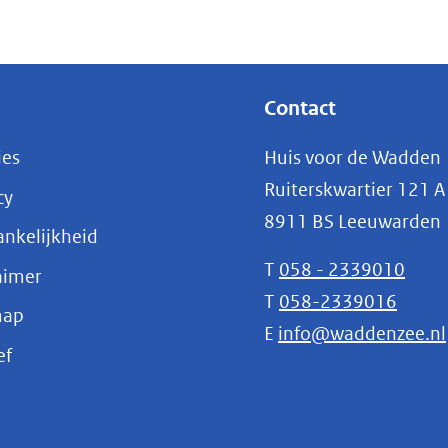
Contact
ies
Huis voor de Wadden
Ruiterskwartier 121 A
cy
8911 BS Leeuwarden
nkelijkheid
T
058 - 2339010
aimer
T
058-2339016
map
E
info@waddenzee.nl
(opent
ef
in
nieuw