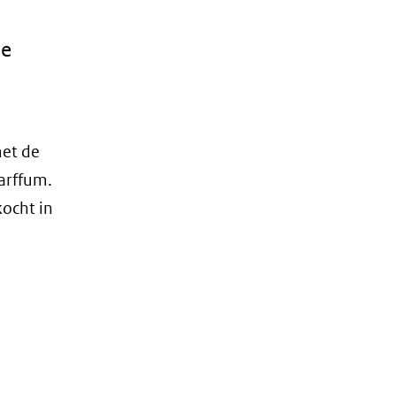
ne
met de
arffum.
ocht in