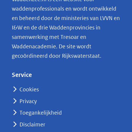
o
waddenprofessionals en wordt ontwikkeld
p
en beheerd door de ministeries van LVVN en
L
I&W en de drie Waddenprovincies in
i
samenwerking met Tresoar en
n
Waddenacademie. De site wordt
k
gecoördineerd door Rijkswaterstaat.
e
d
Service
I
n
Cookies
(opent
Privacy
in
nieuw
Toegankelijkheid
venster)
Disclaimer
(verwijst