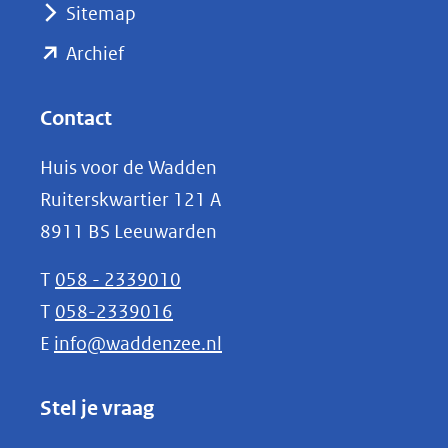
Sitemap
naar
(opent
een
Archief
andere
in
website)
nieuw
Contact
venster)
Huis voor de Wadden
(verwijst
Ruiterskwartier 121 A
naar
8911 BS Leeuwarden
een
andere
T
058 - 2339010
website)
T
058-2339016
E
info@waddenzee.nl
Stel je vraag