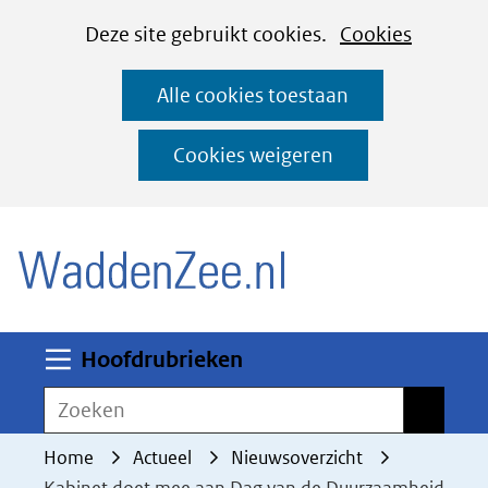
Cookies
Ga
Hier
Deze site gebruikt cookies.
Cookies
instellen
naar
kan
Alle cookies toestaan
de
het
inhoud
gebruik
Cookies weigeren
van
(naar homepage)
cookies
op
deze
website
worden
Uitklappen
Hoofdrubrieken
toegestaan
Zoeken
Zoeken
of
geweigerd.
Home
Actueel
Nieuwsoverzicht