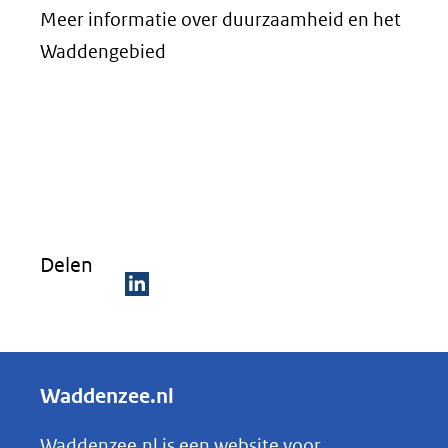
Meer informatie over duurzaamheid en het
Waddengebied
Delen
D
e
l
Waddenzee.nl
e
n
Waddenzee.nl is een website voor