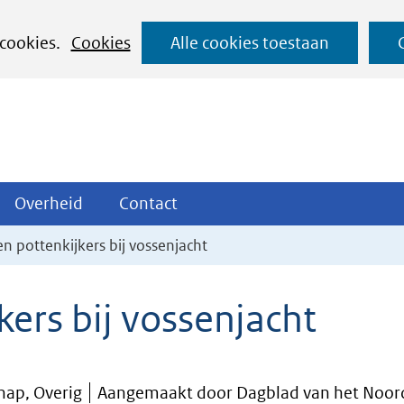
Ga
 cookies.
Cookies
Alle cookies toestaan
naar
de
inhoud
ojecten
Overheid
Contact
Overheid
Contact
tklappen
Uitklappen
Uitklappen
en pottenkijkers bij vossenjacht
kers bij vossenjacht
hap, Overig
Aangemaakt door Dagblad van het Noor