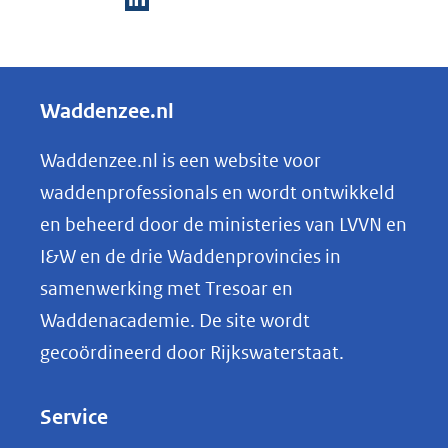
D
e
l
Waddenzee.nl
e
n
Waddenzee.nl is een website voor
o
waddenprofessionals en wordt ontwikkeld
p
en beheerd door de ministeries van LVVN en
L
I&W en de drie Waddenprovincies in
i
samenwerking met Tresoar en
n
Waddenacademie. De site wordt
k
gecoördineerd door Rijkswaterstaat.
e
d
Service
I