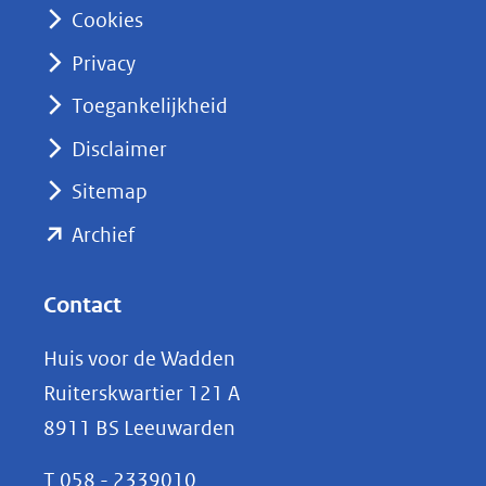
n
Cookies
(opent
Privacy
in
nieuw
Toegankelijkheid
venster)
Disclaimer
(verwijst
Sitemap
naar
(opent
een
Archief
andere
in
website)
nieuw
Contact
venster)
Huis voor de Wadden
(verwijst
Ruiterskwartier 121 A
naar
8911 BS Leeuwarden
een
andere
T
058 - 2339010