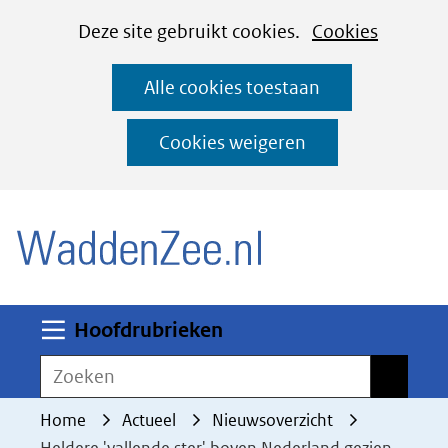
Cookies
Ga
Hier
Deze site gebruikt cookies.
Cookies
instellen
naar
kan
Alle cookies toestaan
de
het
inhoud
gebruik
Cookies weigeren
van
(naar homepage)
cookies
op
deze
website
worden
Uitklappen
Hoofdrubrieken
toegestaan
Zoeken
Zoeken
of
geweigerd.
Home
Actueel
Nieuwsoverzicht