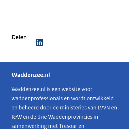
Delen
D
e
l
Waddenzee.nl
e
n
Waddenzee.nl is een website voor
o
waddenprofessionals en wordt ontwikkeld
p
en beheerd door de ministeries van LVVN en
L
I&W en de drie Waddenprovincies in
i
samenwerking met Tresoar en