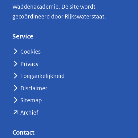
n
Waddenacademie. De site wordt
k
gecoördineerd door Rijkswaterstaat.
e
d
Service
I
n
Cookies
(opent
Privacy
in
nieuw
Toegankelijkheid
venster)
Disclaimer
(verwijst
Sitemap
naar
(opent
een
Archief
andere
in
website)
nieuw
Contact