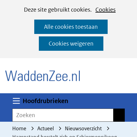
Cookies
Ga
Hier
Deze site gebruikt cookies.
Cookies
instellen
naar
kan
Alle cookies toestaan
de
het
inhoud
gebruik
Cookies weigeren
van
(naar homepage)
cookies
op
deze
website
worden
Uitklappen
Hoofdrubrieken
toegestaan
Zoeken
Zoeken
of
geweigerd.
Home
Actueel
Nieuwsoverzicht