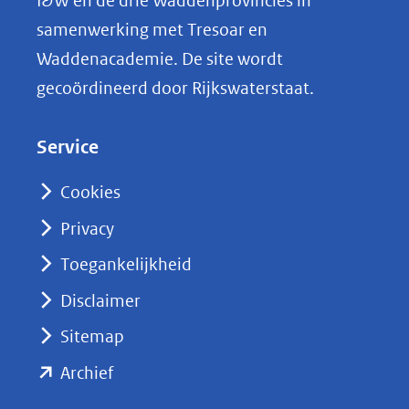
I&W en de drie Waddenprovincies in
i
samenwerking met Tresoar en
n
Waddenacademie. De site wordt
k
gecoördineerd door Rijkswaterstaat.
e
d
Service
I
n
Cookies
(opent
Privacy
in
nieuw
Toegankelijkheid
venster)
Disclaimer
(verwijst
Sitemap
naar
(opent
een
Archief
andere
in