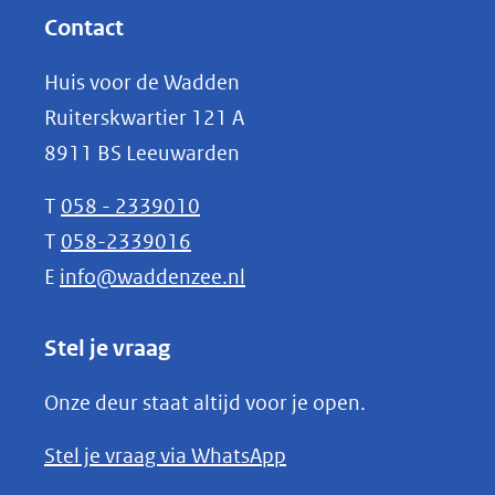
website)
nieuw
Contact
venster)
Huis voor de Wadden
(verwijst
Ruiterskwartier 121 A
naar
8911 BS Leeuwarden
een
andere
T
058 - 2339010
website)
T
058-2339016
E
info@waddenzee.nl
Stel je vraag
Onze deur staat altijd voor je open.
(opent
Stel je vraag via WhatsApp
in