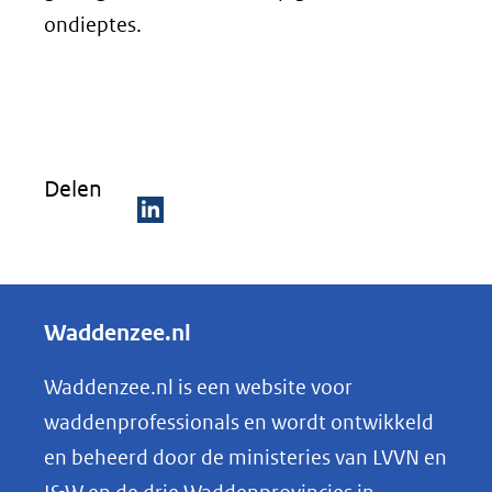
ondieptes.
Delen
D
e
l
Waddenzee.nl
e
n
Waddenzee.nl is een website voor
o
waddenprofessionals en wordt ontwikkeld
p
en beheerd door de ministeries van LVVN en
L