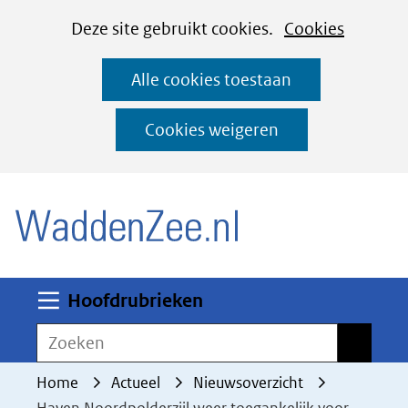
Cookies
Ga
Hier
Deze site gebruikt cookies.
Cookies
instellen
naar
kan
Alle cookies toestaan
de
het
inhoud
gebruik
Cookies weigeren
van
(naar homepage)
cookies
op
deze
website
worden
Uitklappen
Hoofdrubrieken
toegestaan
Zoeken
Zoeken
of
geweigerd.
Home
Actueel
Nieuwsoverzicht