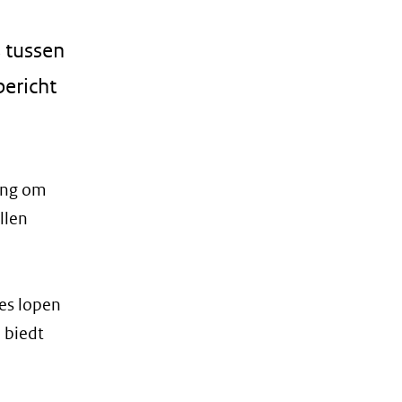
 tussen
ericht
ging om
llen
ies lopen
 biedt