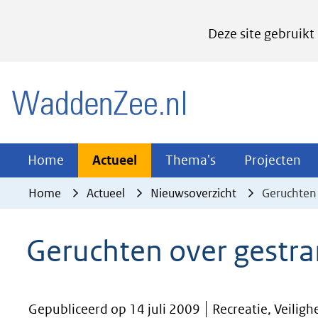
Cookies
Deze site gebruikt
instellen
Hier
(naar homepage)
kan
het
gebruik
van
Actueel
Thema's
Pr
Home
Actueel
Thema's
Projecten
Uitklappen
Uitklappen
Ui
cookies
Home
Actueel
Nieuwsoverzicht
Geruchten 
op
deze
Geruchten over gestra
website
worden
toegestaan
Gepubliceerd op 14 juli 2009
Recreatie, Veiligh
of