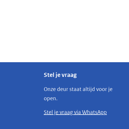
Stel je vraag
Onze deur staat altijd voor je
open.
(opent
Stel je vraag via WhatsApp
in