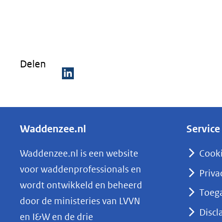
Delen
D
e
l
Waddenzee.nl
Service
e
n
Waddenzee.nl is een website
Cook
o
voor waddenprofessionals en
Priva
p
wordt ontwikkeld en beheerd
Toega
L
door de ministeries van LVVN
i
Discl
en I&W en de drie