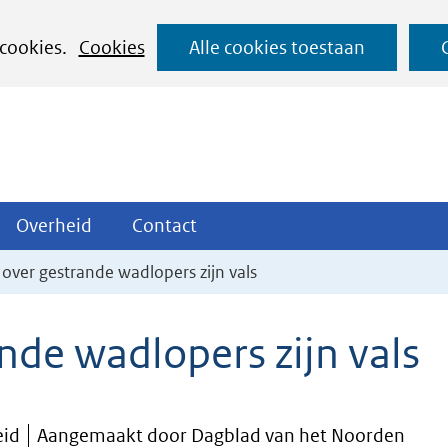
Ga
 cookies.
Cookies
Alle cookies toestaan
naar
de
inhoud
ojecten
Overheid
Contact
Overheid
Contact
tklappen
Uitklappen
Uitklappen
over gestrande wadlopers zijn vals
nde wadlopers zijn vals
eid
Aangemaakt door Dagblad van het Noorden