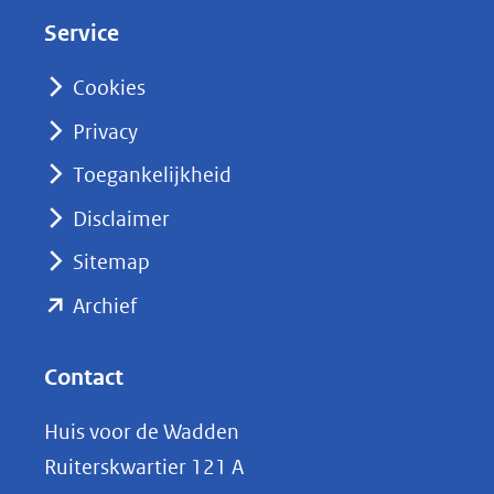
d
Service
I
n
Cookies
(opent
Privacy
in
nieuw
Toegankelijkheid
venster)
Disclaimer
(verwijst
Sitemap
naar
(opent
een
Archief
andere
in
website)
nieuw
Contact
venster)
Huis voor de Wadden
(verwijst
Ruiterskwartier 121 A
naar