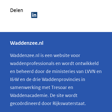
Delen
D
e
l
Waddenzee.nl
e
n
Waddenzee.nl is een website voor
o
waddenprofessionals en wordt ontwikkeld
p
en beheerd door de ministeries van LVVN en
L
I&W en de drie Waddenprovincies in
i
samenwerking met Tresoar en
n
Waddenacademie. De site wordt
k
gecoördineerd door Rijkswaterstaat.
e