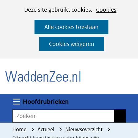
Cookies
Ga
Hier
Deze site gebruikt cookies.
Cookies
instellen
naar
kan
Alle cookies toestaan
de
het
inhoud
gebruik
Cookies weigeren
van
(naar homepage)
cookies
op
deze
website
worden
Uitklappen
Hoofdrubrieken
toegestaan
Zoeken
Zoeken
of
geweigerd.
Home
Actueel
Nieuwsoverzicht