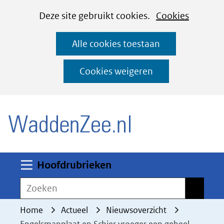
Cookies
Ga
Hier
Deze site gebruikt cookies.
Cookies
instellen
naar
kan
Alle cookies toestaan
de
het
inhoud
gebruik
Cookies weigeren
van
(naar homepage)
cookies
op
deze
website
worden
Uitklappen
Hoofdrubrieken
toegestaan
Zoeken
Zoeken
of
geweigerd.
Home
Actueel
Nieuwsoverzicht