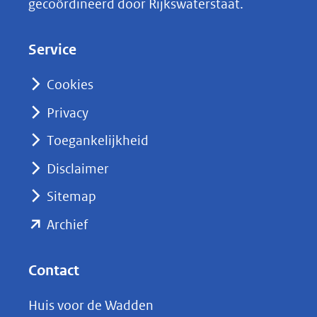
gecoördineerd door Rijkswaterstaat.
e
d
Service
I
n
Cookies
(opent
Privacy
in
nieuw
Toegankelijkheid
venster)
Disclaimer
(verwijst
Sitemap
naar
(opent
een
Archief
andere
in
website)
nieuw
Contact
venster)
Huis voor de Wadden
(verwijst