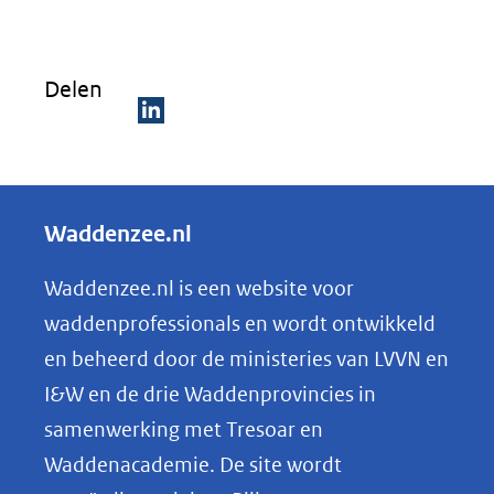
Delen
D
e
l
Waddenzee.nl
e
n
Waddenzee.nl is een website voor
o
waddenprofessionals en wordt ontwikkeld
p
en beheerd door de ministeries van LVVN en
L
I&W en de drie Waddenprovincies in
i
samenwerking met Tresoar en
n
Waddenacademie. De site wordt
k