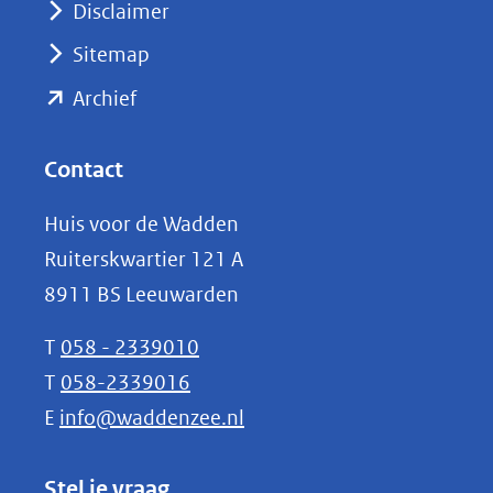
Disclaimer
(verwijst
Sitemap
naar
(opent
een
Archief
andere
in
website)
nieuw
Contact
venster)
Huis voor de Wadden
(verwijst
Ruiterskwartier 121 A
naar
8911 BS Leeuwarden
een
andere
T
058 - 2339010
website)
T
058-2339016
E
info@waddenzee.nl
Stel je vraag