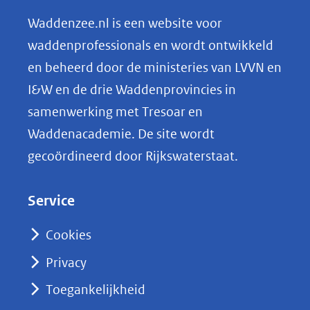
n
Waddenzee.nl is een website voor
o
waddenprofessionals en wordt ontwikkeld
p
en beheerd door de ministeries van LVVN en
L
I&W en de drie Waddenprovincies in
i
samenwerking met Tresoar en
n
Waddenacademie. De site wordt
k
gecoördineerd door Rijkswaterstaat.
e
d
Service
I
n
Cookies
(opent
Privacy
in
nieuw
Toegankelijkheid
venster)