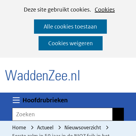
Cookies
Ga
Hier
Deze site gebruikt cookies.
Cookies
instellen
naar
kan
Alle cookies toestaan
de
het
inhoud
gebruik
Cookies weigeren
van
(naar homepage)
cookies
op
deze
website
worden
Uitklappen
Hoofdrubrieken
toegestaan
Zoeken
Zoeken
of
geweigerd.
Home
Actueel
Nieuwsoverzicht