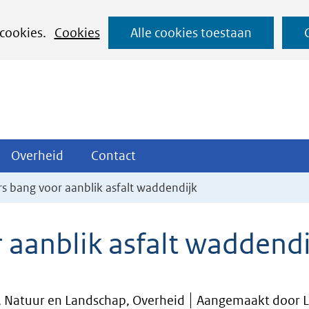
Ga
 cookies.
Cookies
Alle cookies toestaan
naar
de
inhoud
ojecten
Overheid
Contact
Overheid
Contact
tklappen
Uitklappen
Uitklappen
s bang voor aanblik asfalt waddendijk
aanblik asfalt waddendi
, Natuur en Landschap, Overheid
Aangemaakt door L