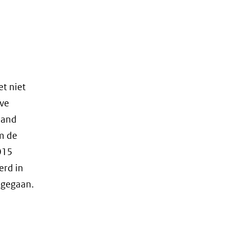
t niet
lve
land
m de
015
erd in
tgegaan.