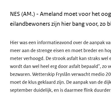
geweigerd.
NES (AM.) - Ameland moet voor het oog 
eilandbewoners zijn hier bang voor, zo bl
Hier was een informatieavond over de aanpak van
meer aan de strenge eisen en moet breder en ho
meter verhoogd. De strook asfalt kan straks wel 
wordt dan wel heel erg door asfalt bepaald", z
bezwaren. Wetterskip Fryslân verwacht medio 
moet de klus geklaard zijn. De aanpak van de dij
september duidelijk, en is daarmee flink duurde