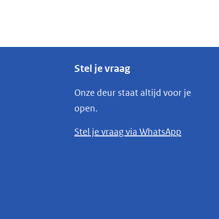
Stel je vraag
Onze deur staat altijd voor je
open.
(opent
Stel je vraag via WhatsApp
in
nieuw
venster)
(verwijst
naar