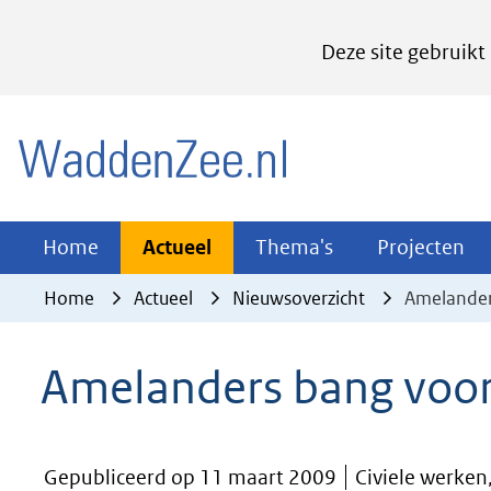
Cookies
Deze site gebruikt
instellen
Hier
(naar homepage)
kan
het
gebruik
van
Actueel
Thema's
Pr
Home
Actueel
Thema's
Projecten
Uitklappen
Uitklappen
Ui
cookies
Home
Actueel
Nieuwsoverzicht
Amelander
op
deze
Amelanders bang voor 
website
worden
toegestaan
Gepubliceerd op 11 maart 2009
Civiele werken
of