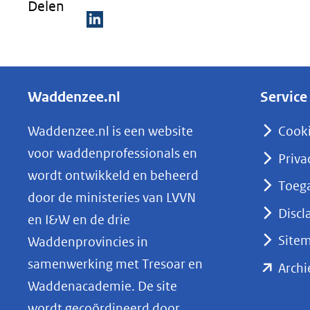
Delen
D
e
l
Waddenzee.nl
Service
e
n
Waddenzee.nl is een website
Cook
o
voor waddenprofessionals en
Priva
p
wordt ontwikkeld en beheerd
Toega
L
door de ministeries van LVVN
i
Discl
en I&W en de drie
n
Site
Waddenprovincies in
k
samenwerking met Tresoar en
Archi
e
Waddenacademie. De site
d
wordt gecoördineerd door