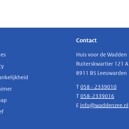
Contact
ies
Huis voor de Wadden
Ruiterskwartier 121 A
cy
8911 BS Leeuwarden
nkelijkheid
T
058 - 2339010
aimer
T
058-2339016
map
E
info@waddenzee.nl
(opent
ef
in