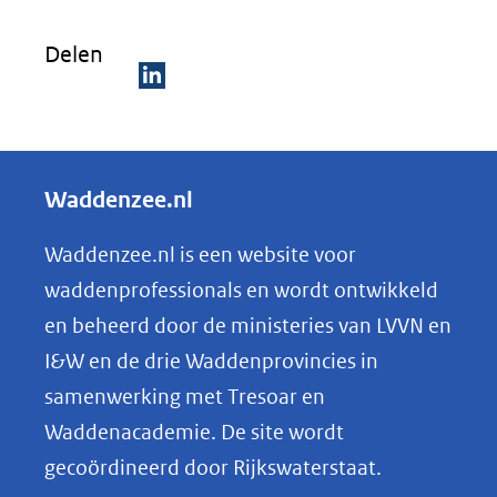
Delen
D
e
l
Waddenzee.nl
e
n
Waddenzee.nl is een website voor
o
waddenprofessionals en wordt ontwikkeld
p
en beheerd door de ministeries van LVVN en
L
I&W en de drie Waddenprovincies in
i
samenwerking met Tresoar en
n
Waddenacademie. De site wordt
k
gecoördineerd door Rijkswaterstaat.
e