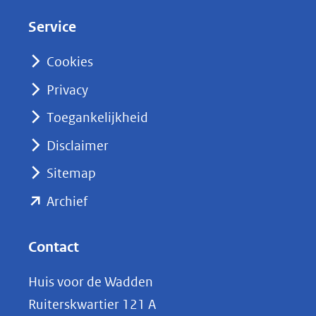
d
Service
I
n
Cookies
(opent
Privacy
in
nieuw
Toegankelijkheid
venster)
Disclaimer
(verwijst
Sitemap
naar
(opent
een
Archief
andere
in
website)
nieuw
Contact
venster)
Huis voor de Wadden
(verwijst
Ruiterskwartier 121 A
naar