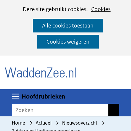
Cookies
Ga
Hier
Deze site gebruikt cookies.
Cookies
instellen
naar
kan
Alle cookies toestaan
de
het
inhoud
gebruik
Cookies weigeren
van
(naar homepage)
cookies
op
deze
website
worden
Uitklappen
Hoofdrubrieken
toegestaan
Zoeken
Zoeken
of
geweigerd.
Home
Actueel
Nieuwsoverzicht