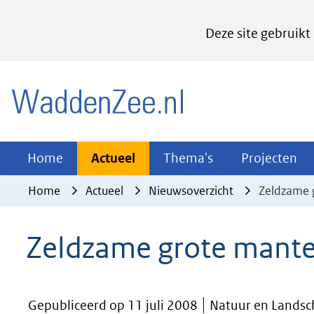
Cookies
Deze site gebruikt
instellen
Hier
(naar homepage)
kan
het
gebruik
van
Actueel
Thema's
Pr
Home
Actueel
Thema's
Projecten
Uitklappen
Uitklappen
Ui
cookies
Home
Actueel
Nieuwsoverzicht
Zeldzame 
op
deze
Zeldzame grote mant
website
worden
toegestaan
Gepubliceerd op 11 juli 2008
Natuur en Lands
of