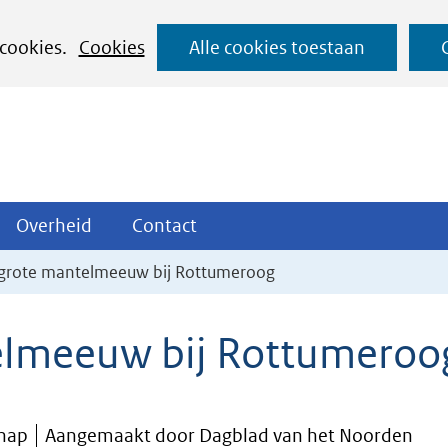
Ga
 cookies.
Cookies
Alle cookies toestaan
naar
de
inhoud
ojecten
Overheid
Contact
Overheid
Contact
tklappen
Uitklappen
Uitklappen
grote mantelmeeuw bij Rottumeroog
elmeeuw bij Rottumeroo
chap
Aangemaakt door Dagblad van het Noorden