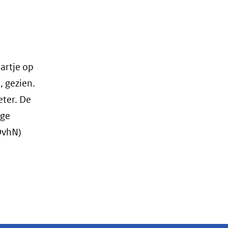
artje op
, gezien.
ter. De
oge
DvhN)