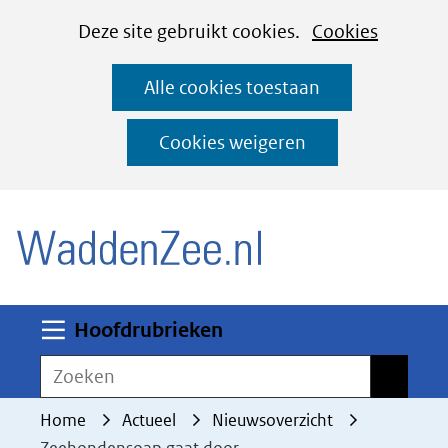
Cookies
Ga
Hier
Deze site gebruikt cookies.
Cookies
instellen
naar
kan
Alle cookies toestaan
de
het
inhoud
gebruik
Cookies weigeren
van
(naar homepage)
cookies
op
deze
website
worden
Uitklappen
Hoofdrubrieken
toegestaan
Zoeken
Zoeken
of
geweigerd.
Home
Actueel
Nieuwsoverzicht