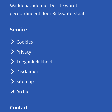
n
Waddenacademie. De site wordt
k
gecoördineerd door Rijkswaterstaat.
e
d
Service
I
n
Cookies
(opent
Privacy
in
nieuw
Toegankelijkheid
venster)
Disclaimer
(verwijst
Sitemap
naar
(opent
een
Archief
andere
in
website)
nieuw
Contact