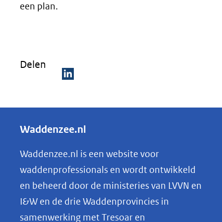
een plan.
Delen
D
e
l
Waddenzee.nl
e
n
Waddenzee.nl is een website voor
o
waddenprofessionals en wordt ontwikkeld
p
en beheerd door de ministeries van LVVN en
L
I&W en de drie Waddenprovincies in
i
samenwerking met Tresoar en