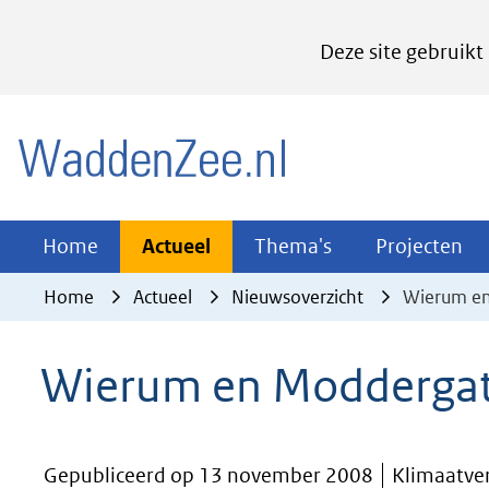
Cookies
Deze site gebruikt
instellen
Hier
(naar homepage)
kan
het
gebruik
van
Actueel
Thema's
Pr
Home
Actueel
Thema's
Projecten
Uitklappen
Uitklappen
Ui
cookies
Home
Actueel
Nieuwsoverzicht
Wierum en
op
deze
Wierum en Moddergat 
website
worden
toegestaan
Gepubliceerd op 13 november 2008
Klimaatver
of