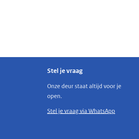
Stel je vraag
Onze deur staat altijd voor je
open.
(opent
Stel je vraag via WhatsApp
in
nieuw