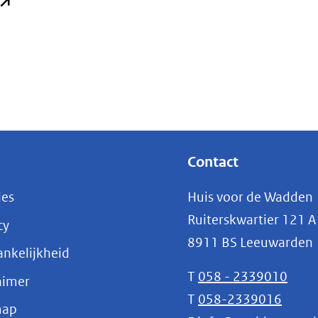
opent
n
nieuw
enster)
verwijst
aar
een
ndere
Contact
ebsite)
ies
Huis voor de Wadden
Ruiterskwartier 121 A
cy
8911 BS Leeuwarden
nkelijkheid
T
058 - 2339010
aimer
T
058-2339016
map