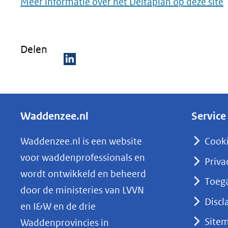
(
Meer informatie over het Deltaplan op deze site
i
Delen
v
(
D
n
e
l
a
Waddenzee.nl
Service
e
w
n
Waddenzee.nl is een website
Cook
o
voor waddenprofessionals en
Priva
p
wordt ontwikkeld en beheerd
Toega
L
door de ministeries van LVVN
i
Discl
en I&W en de drie
n
Site
Waddenprovincies in