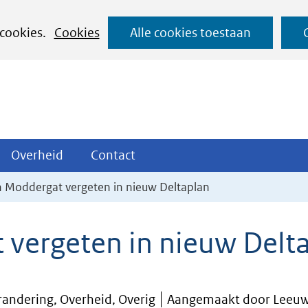
Ga
 cookies.
Cookies
Alle cookies toestaan
naar
de
inhoud
ojecten
Overheid
Contact
Overheid
Contact
tklappen
Uitklappen
Uitklappen
 Moddergat vergeten in nieuw Deltaplan
vergeten in nieuw Delt
andering, Overheid, Overig
Aangemaakt door Leeuwa