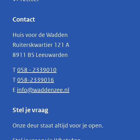
andere
in
website)
nieuw
Contact
venster)
Huis voor de Wadden
(verwijst
Ruiterskwartier 121 A
naar
8911 BS Leeuwarden
een
andere
T
058 - 2339010
website)
T
058-2339016
E
info@waddenzee.nl
Stel je vraag
Onze deur staat altijd voor je open.