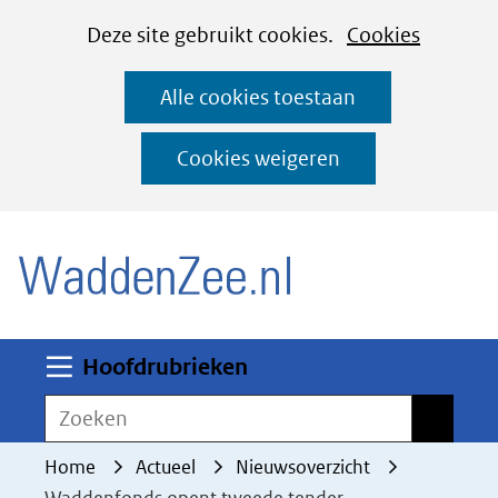
Cookies
Ga
Hier
Deze site gebruikt cookies.
Cookies
instellen
naar
kan
Alle cookies toestaan
de
het
inhoud
gebruik
Cookies weigeren
van
(naar homepage)
cookies
op
deze
website
worden
Uitklappen
Hoofdrubrieken
toegestaan
Zoeken
Zoeken
of
geweigerd.
Home
Actueel
Nieuwsoverzicht