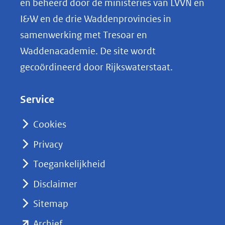
en beheerd door de ministeries van LVVN en
L
I&W en de drie Waddenprovincies in
i
samenwerking met Tresoar en
n
Waddenacademie. De site wordt
k
gecoördineerd door Rijkswaterstaat.
e
d
Service
I
n
Cookies
(opent
Privacy
in
nieuw
Toegankelijkheid
venster)
Disclaimer
(verwijst
Sitemap
naar
(opent
een
Archief