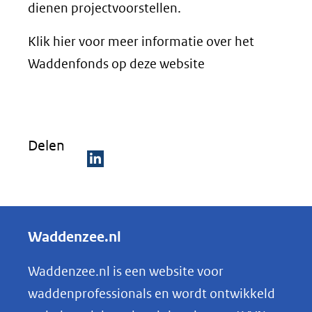
dienen projectvoorstellen.
Klik hier voor meer informatie over het
Waddenfonds op deze website
Delen
D
e
l
Waddenzee.nl
e
n
Waddenzee.nl is een website voor
o
waddenprofessionals en wordt ontwikkeld
p