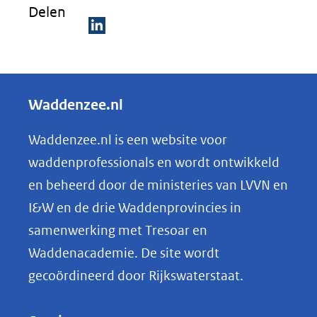
Delen
D
e
l
Waddenzee.nl
e
n
Waddenzee.nl is een website voor
o
waddenprofessionals en wordt ontwikkeld
p
en beheerd door de ministeries van LVVN en
L
I&W en de drie Waddenprovincies in
i
samenwerking met Tresoar en
n
Waddenacademie. De site wordt
k
gecoördineerd door Rijkswaterstaat.
e
d