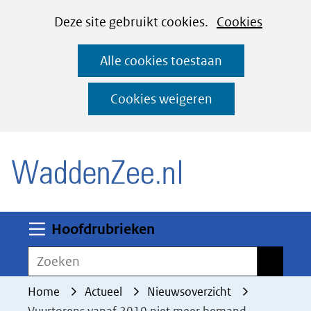
Cookies
Ga
Hier
Deze site gebruikt cookies.
Cookies
instellen
naar
kan
Alle cookies toestaan
de
het
inhoud
gebruik
Cookies weigeren
van
(naar homepage)
cookies
op
deze
website
worden
Uitklappen
Hoofdrubrieken
toegestaan
Zoeken
Zoeken
of
geweigerd.
Home
Actueel
Nieuwsoverzicht