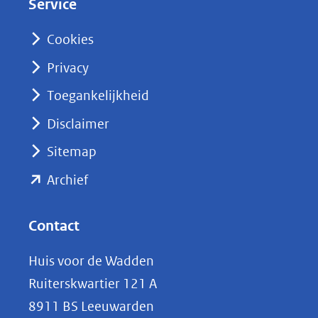
Service
I
n
Cookies
(opent
Privacy
in
nieuw
Toegankelijkheid
venster)
Disclaimer
(verwijst
Sitemap
naar
(opent
een
Archief
andere
in
website)
nieuw
Contact
venster)
Huis voor de Wadden
(verwijst
Ruiterskwartier 121 A
naar
8911 BS Leeuwarden
een