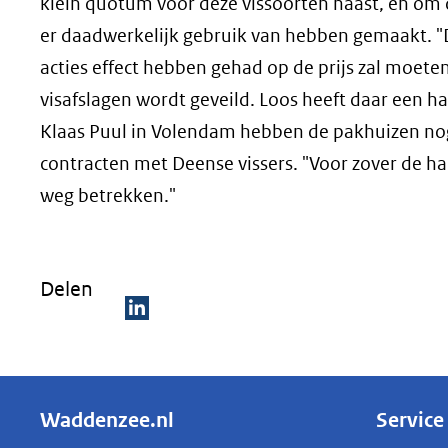
klein quotum voor deze vissoorten naast, en om
er daadwerkelijk gebruik van hebben gemaakt. "D
acties effect hebben gehad op de prijs zal moeten 
visafslagen wordt geveild. Loos heeft daar een h
Klaas Puul in Volendam hebben de pakhuizen no
contracten met Deense vissers. "Voor zover de h
weg betrekken."
Delen
D
e
l
Waddenzee.nl
Service
e