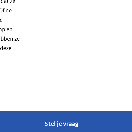
dat ze
Of de
de
amp en
ebben ze
 deze
Stel je vraag