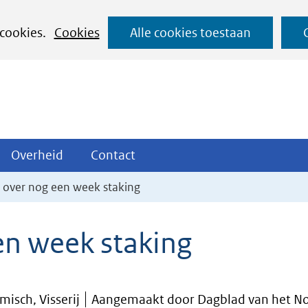
Ga
 cookies.
Cookies
Alle cookies toestaan
naar
de
inhoud
ojecten
Overheid
Contact
Overheid
Contact
tklappen
Uitklappen
Uitklappen
 over nog een week staking
en week staking
isch, Visserij
Aangemaakt door Dagblad van het Noo