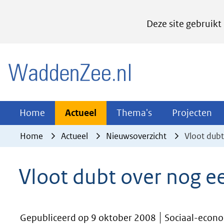
Cookies
Deze site gebruikt
instellen
Hier
(naar homepage)
kan
het
gebruik
van
Actueel
Thema's
Pr
Home
Actueel
Thema's
Projecten
Uitklappen
Uitklappen
Ui
cookies
Home
Actueel
Nieuwsoverzicht
Vloot dubt
op
deze
Vloot dubt over nog e
website
worden
toegestaan
Gepubliceerd op 9 oktober 2008
Sociaal-econom
of