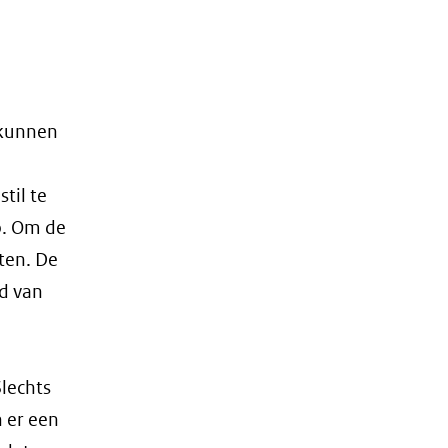
 kunnen
til te
lo. Om de
ten. De
d van
Slechts
n er een