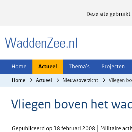
Cookies
Deze site gebruikt
instellen
Hier
(naar homepage)
kan
het
gebruik
van
Actueel
Thema's
Pr
Home
Actueel
Thema's
Projecten
Uitklappen
Uitklappen
Ui
cookies
Home
Actueel
Nieuwsoverzicht
Vliegen b
op
deze
Vliegen boven het wa
website
worden
toegestaan
Gepubliceerd op 18 februari 2008
Militaire act
of