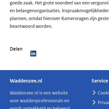
goede zaak. Het grote voordeel van een vergunni
en belangenorganisaties. Inspraakmogelijkheden z
plannen, omdat hierover Kamervragen zijn geste
beantwoord worden.
Delen
D
e
l
Waddenzee.nl
Service
e
n
Waddenzee.nl is een website
Cook
o
voor waddenprofessionals en
Priva
p
wordt ontwikkeld en beheerd