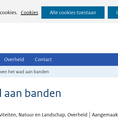
Ga
 cookies.
Cookies
Alle cookies toestaan
naar
de
inhoud
ojecten
Overheid
Contact
Overheid
Contact
tklappen
Uitklappen
Uitklappen
oven het wad aan banden
d aan banden
iviteiten, Natuur en Landschap, Overheid
Aangemaakt