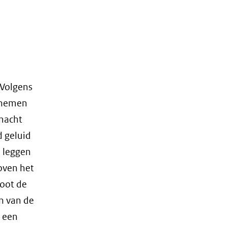
 Volgens
ernemen
macht
d geluid
 leggen
oven het
root de
n van de
t een