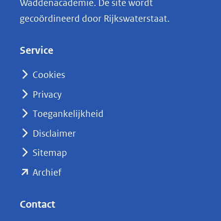
Waddenacademie. De site wordt
k
gecoördineerd door Rijkswaterstaat.
e
d
Service
I
n
Cookies
(opent
Privacy
in
nieuw
Toegankelijkheid
venster)
Disclaimer
(verwijst
Sitemap
naar
(opent
een
Archief
andere
in
website)
nieuw
Contact
venster)