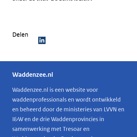
Delen
D
e
l
Waddenzee.nl
e
n
Waddenzee.nl is een website voor
o
waddenprofessionals en wordt ontwikkeld
p
en beheerd door de ministeries van LVVN en
L
I&W en de drie Waddenprovincies in
i
samenwerking met Tresoar en
n