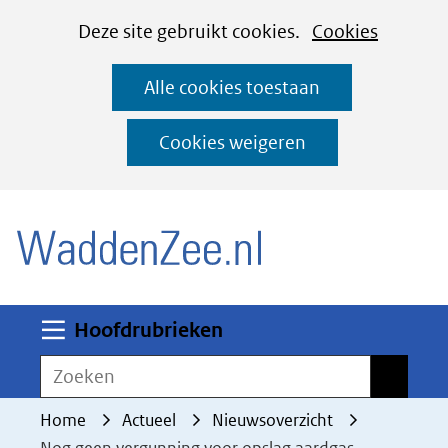
Cookies
Ga
Hier
Deze site gebruikt cookies.
Cookies
instellen
naar
kan
Alle cookies toestaan
de
het
inhoud
gebruik
Cookies weigeren
van
(naar homepage)
cookies
op
deze
website
worden
Uitklappen
Hoofdrubrieken
toegestaan
Zoeken
Zoeken
of
geweigerd.
Home
Actueel
Nieuwsoverzicht