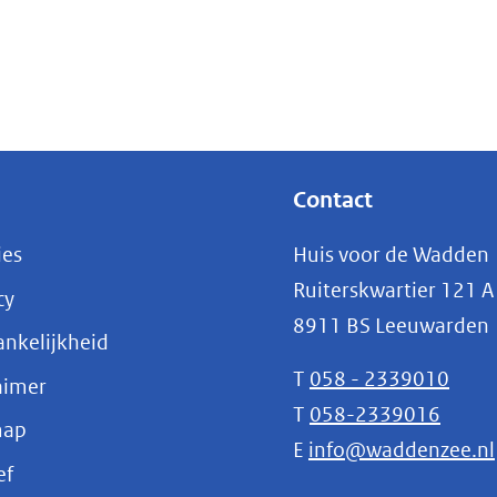
nieuw
venster)
(verwijst
naar
een
andere
Contact
website)
ies
Huis voor de Wadden
Ruiterskwartier 121 A
cy
8911 BS Leeuwarden
nkelijkheid
T
058 - 2339010
aimer
T
058-2339016
map
E
info@waddenzee.nl
(opent
ef