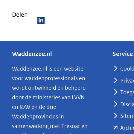
Delen
D
e
l
Waddenzee.nl
Service
e
n
Waddenzee.nl is een website
Cook
o
voor waddenprofessionals en
Priva
p
wordt ontwikkeld en beheerd
Toega
L
door de ministeries van LVVN
i
Discl
en I&W en de drie
n
Site
Waddenprovincies in
k
samenwerking met Tresoar en
Archi
e