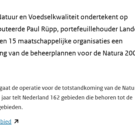
atuur en Voedselkwaliteit ondertekent op
eerde Paul Rüpp, portefeuillehouder Lande
 en 15 maatschappelijke organisaties een
ing van de beheerplannen voor de Natura 20
 gaat de operatie voor de totstandkoming van de Nat
 jaar telt Nederland 162 gebieden die behoren tot de
gebieden.
(opent
ebied
in