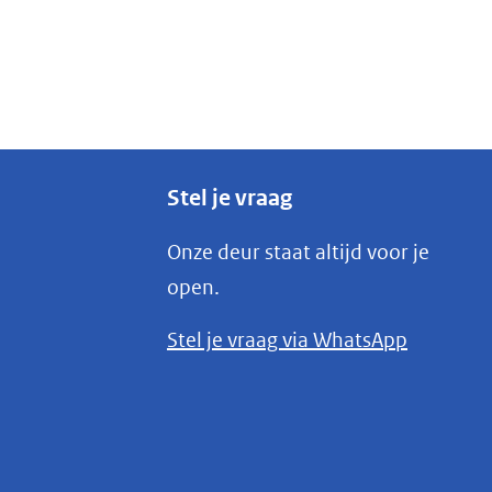
Stel je vraag
Onze deur staat altijd voor je
open.
(opent
Stel je vraag via WhatsApp
in
nieuw
venster)
(verwijst