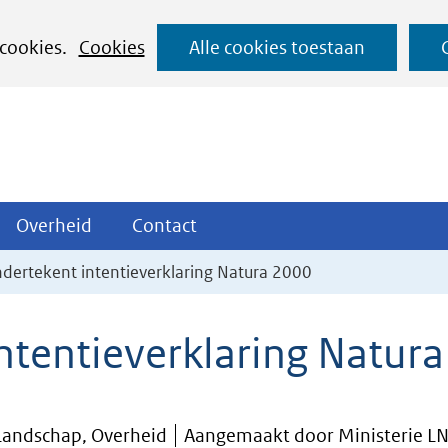
Ga
 cookies.
Cookies
Alle cookies toestaan
naar
de
inhoud
ojecten
Overheid
Contact
Overheid
Contact
tklappen
Uitklappen
Uitklappen
dertekent intentieverklaring Natura 2000
ntentieverklaring Natur
Landschap, Overheid
Aangemaakt door Ministerie L