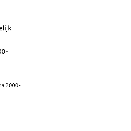
lijk
00-
ura 2000-