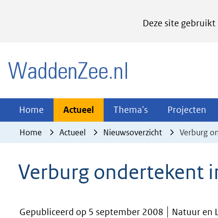
Cookies
Deze site gebruikt
instellen
Hier
(naar homepage)
kan
het
gebruik
van
Actueel
Thema's
Pr
Home
Actueel
Thema's
Projecten
Uitklappen
Uitklappen
Ui
cookies
Home
Actueel
Nieuwsoverzicht
Verburg on
op
deze
Verburg ondertekent i
website
worden
toegestaan
Gepubliceerd op 5 september 2008
Natuur en 
of