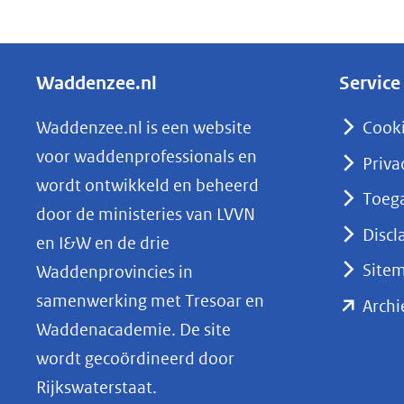
D
e
l
Waddenzee.nl
Service
e
n
Waddenzee.nl is een website
Cook
o
voor waddenprofessionals en
Priva
p
wordt ontwikkeld en beheerd
Toega
L
door de ministeries van LVVN
i
Discl
en I&W en de drie
n
Site
Waddenprovincies in
k
samenwerking met Tresoar en
Archi
e
Waddenacademie. De site
d
wordt gecoördineerd door
I
Rijkswaterstaat.
n