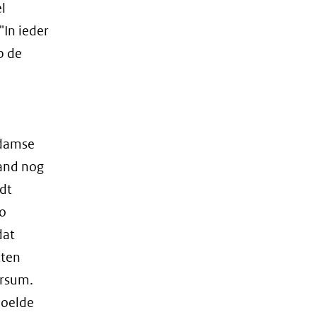
l
"In ieder
p de
rdamse
mand nog
dt
zo
dat
tten
ersum.
poelde