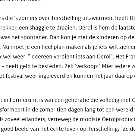
 die 's zomers over Terschelling uitzwermen, heeft Hj
trekker, een shaggie te draaien. Oerol is hem de laatst
 was het spontaner. Dan kon je met de kinderen op de 
. Nu moet je een heel plan maken als je iets wilt zien 
ok wel weer: "Iedereen verdient iets aan Oerol". Het Fra
' - heeft geld te besteden. Zelf 'verkoopt' Mier iedere
het festival weer ingeleverd en kunnen het jaar daaro
t in Formerum, is van een generatie die volledig met O
ansformeert in de zomer tien dagen lang tot een wereld
als zoveel eilanders, verreweg de mooiste Oerolproduct
 goed beeld van het échte leven op Terschelling. "Ze 