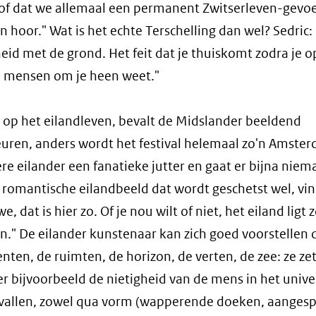
en of dat we allemaal een permanent Zwitserleven-gevoe
hoor." Wat is het echte Terschelling dan wel? Sedric: 
id met de grond. Het feit dat je thuiskomt zodra je o
 de mensen om je heen weet."
 op het eilandleven, bevalt de Midslander beeldend
uren, anders wordt het festival helemaal zo'n Amste
dere eilander een fanatieke jutter en gaat er bijna nie
romantische eilandbeeld dat wordt geschetst wel, vin
 dat is hier zo. Of je nou wilt of niet, het eiland ligt 
n." De eilander kunstenaar kan zich goed voorstellen 
enten, de ruimten, de horizon, de verten, de zee: ze ze
r bijvoorbeeld de nietigheid van de mens in het univ
g vallen, zowel qua vorm (wapperende doeken, aanges