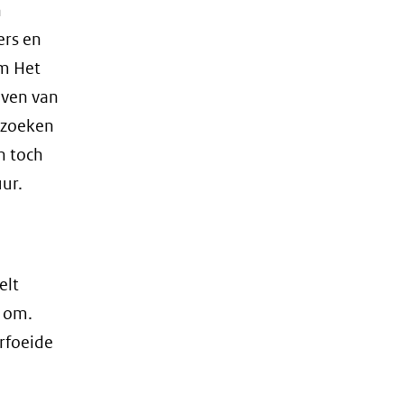
n
ers en
um Het
even van
 zoeken
n toch
ur.
elt
s om.
rfoeide