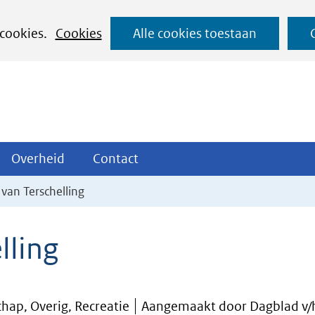
Ga
 cookies.
Cookies
Alle cookies toestaan
naar
de
inhoud
ojecten
Overheid
Contact
Overheid
Contact
tklappen
Uitklappen
Uitklappen
 van Terschelling
lling
hap, Overig, Recreatie
Aangemaakt door Dagblad v/h