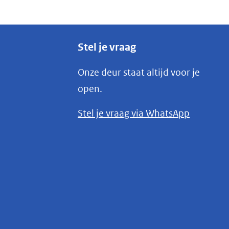
Stel je vraag
Onze deur staat altijd voor je
open.
(opent
Stel je vraag via WhatsApp
in
nieuw
venster)
(verwijst
naar
een
andere