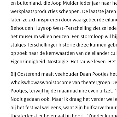
en buitenland, die Joop Mulder ieder jaar naar he
werkplaatsproducties scheppen. De laatste jaren
laten ze zich inspireren door waargebeurde eil
Behouden Huys op West-Terschelling ziet ze ieder
het museum willen neuzen. Een stormloop wil hij
stukjes Terschellinger historie die ze kunnen gebr
op zoek naar de kernwaarden van de eilander cul
Eigenzinnigheid. Nostalgie. Het rauwe leven. Het 
Bij Oosterend maait veehouder Daan Pootjes het g
Whoiswhowaswhoistocome van theatergroep De Ma
Pootjes, terwijl hij de maaimachine even uitzet. "I
Nooit gedaan ook. Maar ik draag het verder wel e
hij het festival wel eens, want zijn huifkarverhuu
theaterfeest er helemaal bij hoort. "Zonder kunn