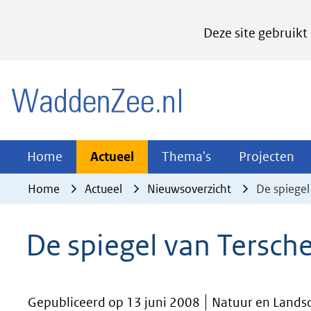
Cookies
Deze site gebruikt
instellen
Hier
(naar homepage)
kan
het
gebruik
van
Actueel
Thema's
Pr
Home
Actueel
Thema's
Projecten
Uitklappen
Uitklappen
Ui
cookies
Home
Actueel
Nieuwsoverzicht
De spiegel
op
deze
De spiegel van Tersche
website
worden
toegestaan
Gepubliceerd op 13 juni 2008
Natuur en Landsc
of