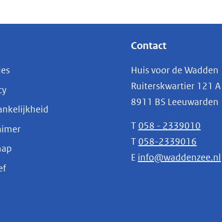
Contact
ies
Huis voor de Wadden
Ruiterskwartier 121 A
cy
8911 BS Leeuwarden
nkelijkheid
T
058 - 2339010
aimer
T
058-2339016
map
E
info@waddenzee.nl
(opent
ef
in
nieuw
venster)