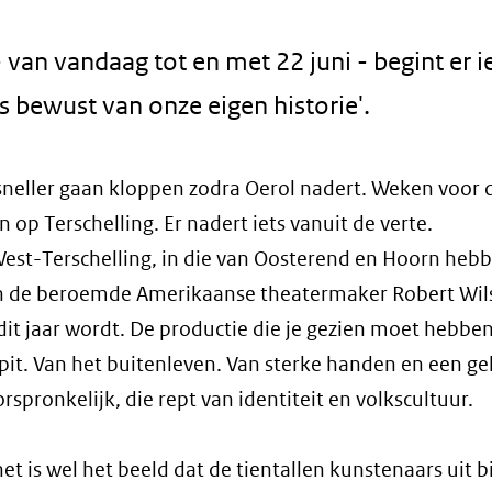
 van vandaag tot en met 22 juni - begint er ie
s bewust van onze eigen historie'.
sneller gaan kloppen zodra Oerol nadert. Weken voor d
en op Terschelling. Er nadert iets vanuit de verte.
 West-Terschelling, in die van Oosterend en Hoorn heb
van de beroemde Amerikaanse theatermaker Robert Wil
dit jaar wordt. De productie die je gezien moet hebbe
 pit. Van het buitenleven. Van sterke handen en een g
rspronkelijk, die rept van identiteit en volkscultuur.
het is wel het beeld dat de tientallen kunstenaars uit 