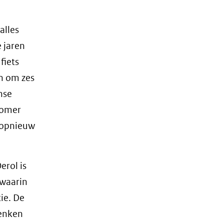
alles
e jaren
fiets
en om zes
nse
 zomer
p opnieuw
erol is
 waarin
ie. De
denken