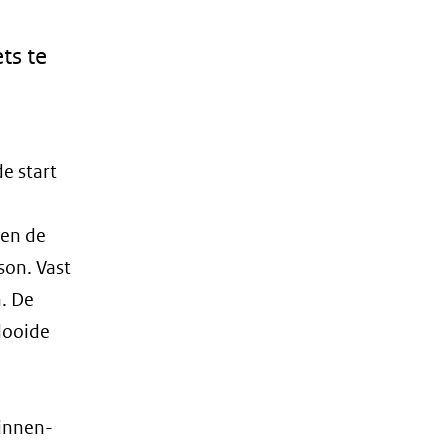
ts te
e start
ben de
son. Vast
n. De
elooide
binnen-