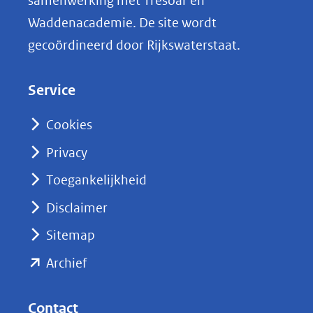
samenwerking met Tresoar en
n
Waddenacademie. De site wordt
k
gecoördineerd door Rijkswaterstaat.
e
d
Service
I
n
Cookies
(opent
Privacy
in
nieuw
Toegankelijkheid
venster)
Disclaimer
(verwijst
Sitemap
naar
(opent
een
Archief
andere
in
website)
nieuw
Contact