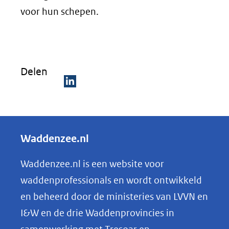
voor hun schepen.
Delen
D
e
l
Waddenzee.nl
e
n
Waddenzee.nl is een website voor
o
waddenprofessionals en wordt ontwikkeld
p
en beheerd door de ministeries van LVVN en
L
I&W en de drie Waddenprovincies in
i