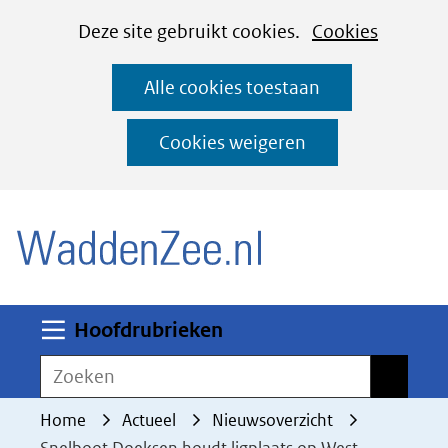
Cookies
Ga
Hier
Deze site gebruikt cookies.
Cookies
instellen
naar
kan
Alle cookies toestaan
de
het
inhoud
gebruik
Cookies weigeren
van
(naar homepage)
cookies
op
deze
website
worden
Uitklappen
Hoofdrubrieken
toegestaan
Zoeken
Zoeken
of
geweigerd.
Home
Actueel
Nieuwsoverzicht