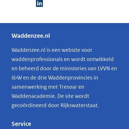
D
e
l
Waddenzee.nl
e
n
Waddenzee.nl is een website voor
o
waddenprofessionals en wordt ontwikkeld
p
en beheerd door de ministeries van LVVN en
L
I&W en de drie Waddenprovincies in
i
samenwerking met Tresoar en
n
Waddenacademie. De site wordt
k
gecoördineerd door Rijkswaterstaat.
e
d
Service
I