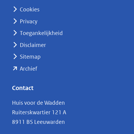
n
Cookies
(opent
Privacy
in
nieuw
Toegankelijkheid
venster)
Disclaimer
(verwijst
Sitemap
naar
(opent
een
Archief
andere
in
website)
nieuw
Contact
venster)
Huis voor de Wadden
(verwijst
Ruiterskwartier 121 A
naar
8911 BS Leeuwarden
een