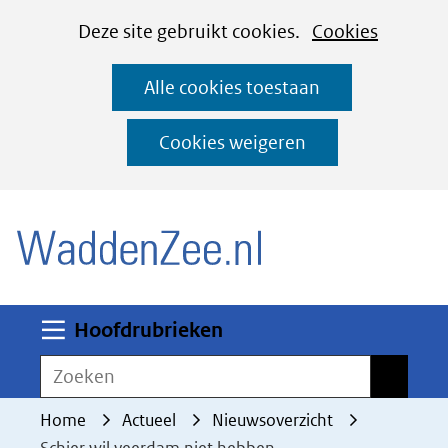
Cookies
Ga
Hier
Deze site gebruikt cookies.
Cookies
instellen
naar
kan
Alle cookies toestaan
de
het
inhoud
gebruik
Cookies weigeren
van
(naar homepage)
cookies
op
deze
website
worden
Uitklappen
Hoofdrubrieken
toegestaan
Zoeken
Zoeken
of
geweigerd.
Home
Actueel
Nieuwsoverzicht