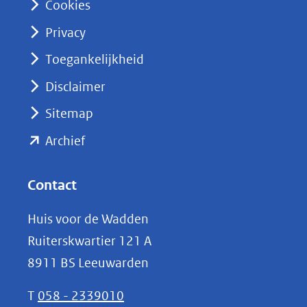
Cookies
(opent
Privacy
in
nieuw
Toegankelijkheid
venster)
Disclaimer
(verwijst
Sitemap
naar
(opent
een
Archief
andere
in
website)
nieuw
Contact
venster)
Huis voor de Wadden
(verwijst
Ruiterskwartier 121 A
naar
8911 BS Leeuwarden
een
andere
T
058 - 2339010