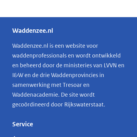
D
e
l
Waddenzee.nl
e
n
Waddenzee.nl is een website voor
o
waddenprofessionals en wordt ontwikkeld
p
en beheerd door de ministeries van LVVN en
L
I&W en de drie Waddenprovincies in
i
samenwerking met Tresoar en
n
Waddenacademie. De site wordt
k
gecoördineerd door Rijkswaterstaat.
e
d
Service
I
n