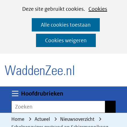
Cookies
Ga
Hier
Deze site gebruikt cookies.
Cookies
instellen
naar
kan
Alle cookies toestaan
de
het
inhoud
gebruik
Cookies weigeren
van
(naar homepage)
cookies
op
deze
website
worden
Uitklappen
Hoofdrubrieken
toegestaan
Zoeken
Zoeken
of
geweigerd.
Home
Actueel
Nieuwsoverzicht