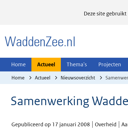
Cookies
Deze site gebruikt
instellen
Hier
(naar homepage)
kan
het
gebruik
van
Actueel
Thema's
Pr
Home
Actueel
Thema's
Projecten
Uitklappen
Uitklappen
Ui
cookies
Home
Actueel
Nieuwsoverzicht
Samenwer
op
deze
Samenwerking Wadde
website
worden
toegestaan
Gepubliceerd op 17 januari 2008
Overheid
Aa
of