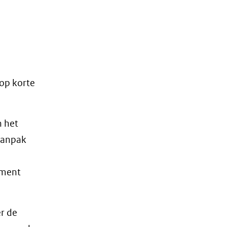
op korte
n het
aanpak
tment
er de