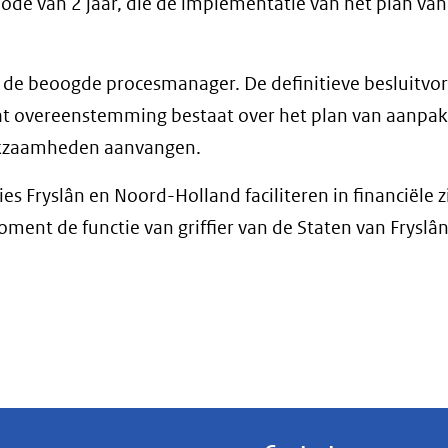
ode van 2 jaar, die de implementatie van het plan va
is de beoogde procesmanager. De definitieve besluitv
dat overeenstemming bestaat over het plan van aanpak
erkzaamheden aanvangen.
es Fryslân en Noord-Holland faciliteren in financiële z
ment de functie van griffier van de Staten van Fryslân