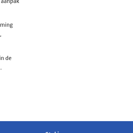
n aanpak
orming
,
in de
.