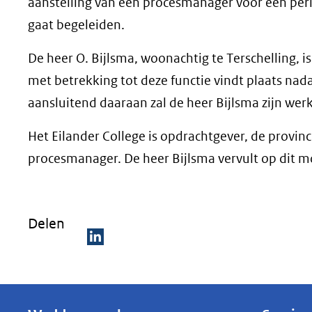
aanstelling van een procesmanager voor een peri
gaat begeleiden.
De heer O. Bijlsma, woonachtig te Terschelling, 
met betrekking tot deze functie vindt plaats na
aansluitend daaraan zal de heer Bijlsma zijn w
Het Eilander College is opdrachtgever, de provinci
procesmanager. De heer Bijlsma vervult op dit mo
Delen
D
e
l