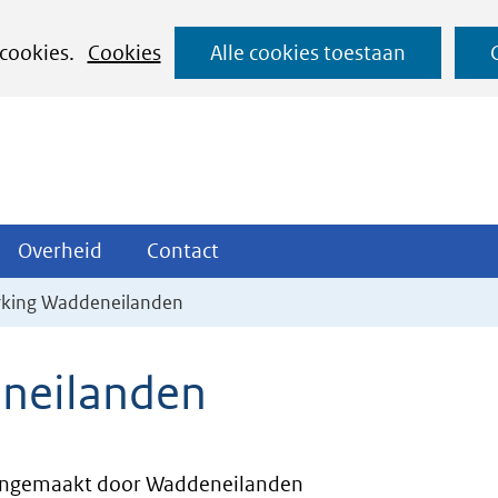
Ga
 cookies.
Cookies
Alle cookies toestaan
naar
de
inhoud
ojecten
Overheid
Contact
Overheid
Contact
tklappen
Uitklappen
Uitklappen
king Waddeneilanden
neilanden
ngemaakt door Waddeneilanden