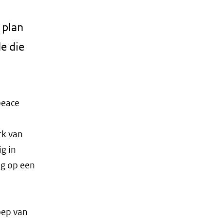
 plan
e die
peace
rk van
ig in
og op een
oep van