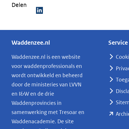
Delen
D
e
l
Waddenzee.nl
Service
e
n
Waddenzee.nl is een website
Cook
o
voor waddenprofessionals en
Priva
p
wordt ontwikkeld en beheerd
Toega
L
door de ministeries van LVVN
i
Discl
en I&W en de drie
n
Site
Waddenprovincies in
k
samenwerking met Tresoar en
Archi
e
Waddenacademie. De site
d