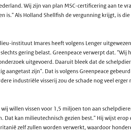
ederland. Wij zijn van plan MSC-certificering aan te v
is." Als Holland Shellfish de vergunning krijgt, is die
lieu-instituut Imares heeft volgens Lenger uitgewezen
u slechts gering belast. Greenpeace verwerpt dat. "Wij
onderzoek uitgevoerd. Daaruit bleek dat de schelpdi
nstig aangetast zijn". Dat is volgens Greenpeace gebeur
erdere industriële visserij zou de schade nog veel erger
 wij willen vissen voor 1,5 miljoen ton aan schelpdiere
. Dat kan milieutechnisch gezien best." Hij wijst erop 
ritanië zelf zullen worden verwerkt, waardoor honder