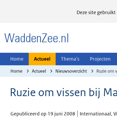
Cookies
Deze site gebruikt
instellen
Hier
(naar homepage)
kan
het
gebruik
van
Actueel
Thema's
Pr
Home
Actueel
Thema's
Projecten
Uitklappen
Uitklappen
Ui
cookies
Home
Actueel
Nieuwsoverzicht
Ruzie om v
op
deze
Ruzie om vissen bij Ma
website
worden
toegestaan
Gepubliceerd op 19 juni 2008
Internationaal, Vi
of