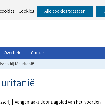
Ga
 cookies.
Cookies
Alle cookies toestaan
naar
de
inhoud
ojecten
Overheid
Contact
Overheid
Contact
tklappen
Uitklappen
Uitklappen
issen bij Mauritanië
uritanië
sserij
Aangemaakt door Dagblad van het Noorden