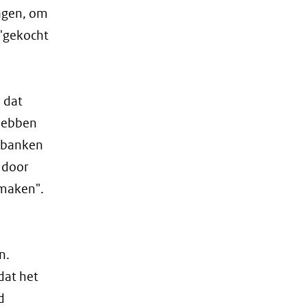
ragen, om
 'gekocht
 dat
 hebben
erbanken
d door
 maken".
n.
dat het
d