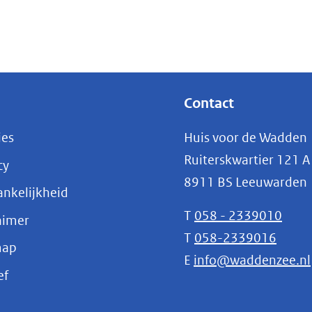
Contact
ies
Huis voor de Wadden
Ruiterskwartier 121 A
cy
8911 BS Leeuwarden
nkelijkheid
T
058 - 2339010
aimer
T
058-2339016
map
E
info@waddenzee.nl
(opent
ef
in