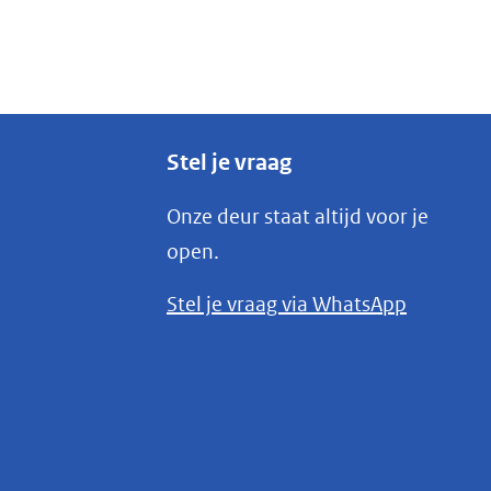
Stel je vraag
Onze deur staat altijd voor je
open.
(opent
Stel je vraag via WhatsApp
in
nieuw
venster)
(verwijst
naar