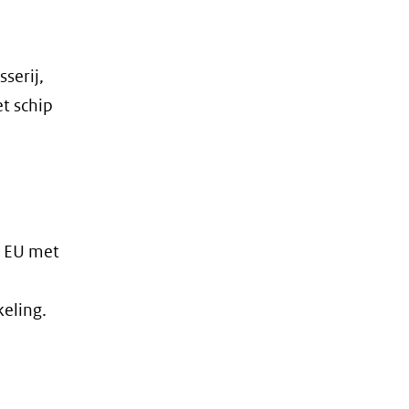
serij,
t schip
e EU met
eling.