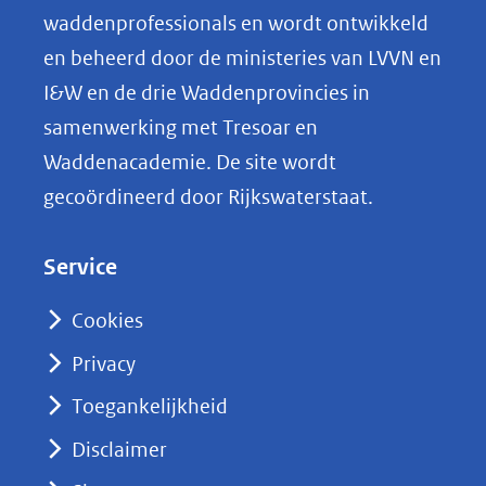
o
waddenprofessionals en wordt ontwikkeld
p
en beheerd door de ministeries van LVVN en
L
I&W en de drie Waddenprovincies in
i
samenwerking met Tresoar en
n
Waddenacademie. De site wordt
k
gecoördineerd door Rijkswaterstaat.
e
d
Service
I
n
Cookies
(opent
Privacy
in
nieuw
Toegankelijkheid
venster)
Disclaimer
(verwijst