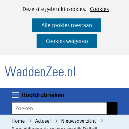
Cookies
Ga
Hier
Deze site gebruikt cookies.
Cookies
instellen
naar
kan
Alle cookies toestaan
de
het
inhoud
gebruik
Cookies weigeren
van
(naar homepage)
cookies
op
deze
website
worden
Uitklappen
Hoofdrubrieken
toegestaan
Zoeken
Zoeken
of
geweigerd.
Home
Actueel
Nieuwsoverzicht