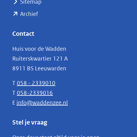
Sitemap
naar
(opent
een
Archief
andere
in
website)
nieuw
Contact
venster)
Huis voor de Wadden
(verwijst
Ruiterskwartier 121 A
naar
8911 BS Leeuwarden
een
andere
T
058 - 2339010
website)
T
058-2339016
E
info@waddenzee.nl
Stel je vraag