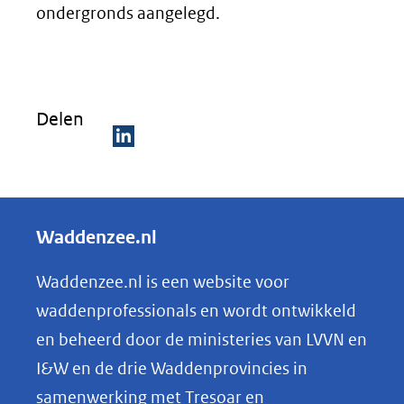
ondergronds aangelegd.
Delen
D
e
l
Waddenzee.nl
e
n
Waddenzee.nl is een website voor
o
waddenprofessionals en wordt ontwikkeld
p
en beheerd door de ministeries van LVVN en
L
I&W en de drie Waddenprovincies in
i
samenwerking met Tresoar en