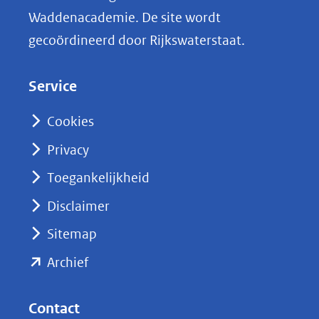
n
Waddenacademie. De site wordt
k
gecoördineerd door Rijkswaterstaat.
e
d
Service
I
n
Cookies
(opent
Privacy
in
nieuw
Toegankelijkheid
venster)
Disclaimer
(verwijst
Sitemap
naar
(opent
een
Archief
andere
in
website)
nieuw
Contact