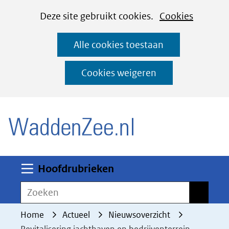
Cookies
Ga
Hier
Deze site gebruikt cookies.
Cookies
instellen
naar
kan
Alle cookies toestaan
de
het
inhoud
gebruik
Cookies weigeren
van
(naar homepage)
cookies
op
deze
website
worden
Uitklappen
Hoofdrubrieken
toegestaan
Zoeken
Zoeken
of
geweigerd.
Home
Actueel
Nieuwsoverzicht