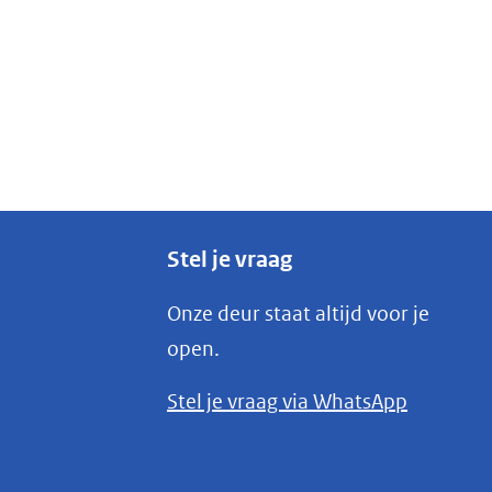
Stel je vraag
Onze deur staat altijd voor je
open.
(opent
Stel je vraag via WhatsApp
in
nieuw