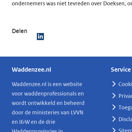
ondernemers was niet tevreden over Doeksen, on
Delen
D
e
l
Waddenzee.nl
Service
e
n
Waddenzee.nl is een website
Cook
o
voor waddenprofessionals en
Priva
p
wordt ontwikkeld en beheerd
Toega
L
door de ministeries van LVVN
i
Discl
en I&W en de drie
n
Site
Waddenprovincies in