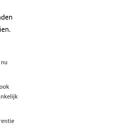
nden
ien.
 nu
 ook
nkelijk
rentie