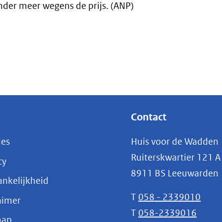
der meer wegens de prijs. (ANP)
Contact
ies
Huis voor de Wadden
Ruiterskwartier 121 A
cy
8911 BS Leeuwarden
nkelijkheid
T
058 - 2339010
aimer
T
058-2339016
map