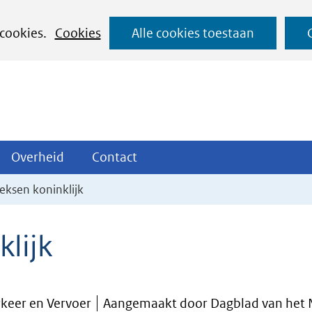
Ga
 cookies.
Cookies
Alle cookies toestaan
naar
de
inhoud
ojecten
Overheid
Contact
Overheid
Contact
tklappen
Uitklappen
Uitklappen
eksen koninklijk
klijk
rkeer en Vervoer
Aangemaakt door Dagblad van het