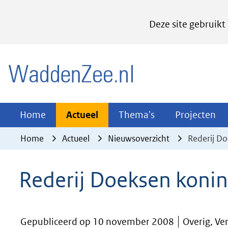
Cookies
Deze site gebruikt
instellen
Hier
(naar homepage)
kan
het
gebruik
van
Actueel
Thema's
Pr
Home
Actueel
Thema's
Projecten
Uitklappen
Uitklappen
Ui
cookies
Home
Actueel
Nieuwsoverzicht
Rederij Do
op
deze
Rederij Doeksen konin
website
worden
toegestaan
Gepubliceerd op 10 november 2008
Overig, Ve
of