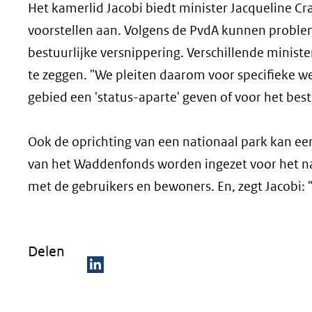
Het kamerlid Jacobi biedt minister Jacqueline
voorstellen aan. Volgens de PvdA kunnen probl
bestuurlijke versnippering. Verschillende minist
te zeggen. "We pleiten daarom voor specifieke 
gebied een 'status-aparte' geven of voor het be
Ook de oprichting van een nationaal park kan een 
van het Waddenfonds worden ingezet voor het n
met de gebruikers en bewoners. En, zegt Jacobi: "V
Delen
D
e