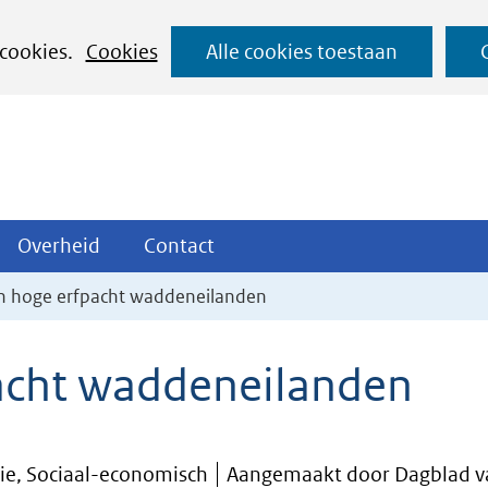
Ga
 cookies.
Cookies
Alle cookies toestaan
naar
de
inhoud
ojecten
Overheid
Contact
Overheid
Contact
tklappen
Uitklappen
Uitklappen
n hoge erfpacht waddeneilanden
acht waddeneilanden
ie, Sociaal-economisch
Aangemaakt door Dagblad va