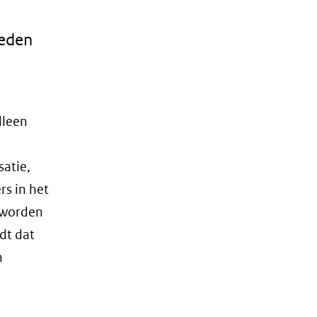
ieden
lleen
satie,
rs in het
 worden
dt dat
n