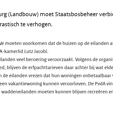
urg (Landbouw) moet Staatsbosbeheer verb
astisch te verhogen.
"We moeten voorkomen dat de huizen op de eilanden a
dA-kamerlid Lutz Jacobi.
landen veel beroering veroorzaakt. Volgens de organi
d, blijven de erfpachttarieven daar achter bij wat elde
an de eilanden vrezen dat hun woningen onbetaalbaar
g een vakantiewoning kunnen veroorloven. De PvdA vin
 waddeneilanden moeten kunnen blijven recreëren e