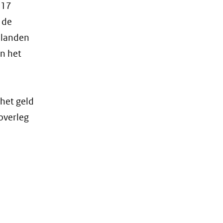
 17
 de
eilanden
n het
 het geld
overleg