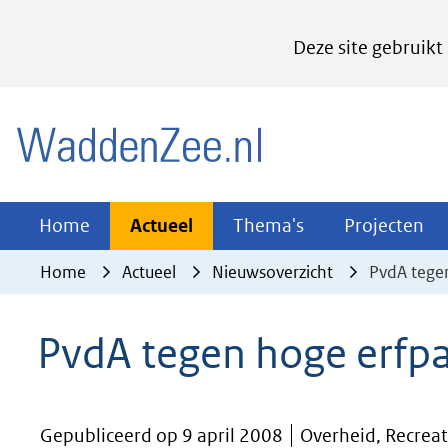
Cookies
Deze site gebruikt
instellen
Hier
(naar homepage)
kan
het
gebruik
van
Actueel
Thema's
Pr
Home
Actueel
Thema's
Projecten
Uitklappen
Uitklappen
Ui
cookies
Home
Actueel
Nieuwsoverzicht
PvdA tege
op
deze
PvdA tegen hoge erfp
website
worden
toegestaan
Gepubliceerd op 9 april 2008
Overheid, Recreat
of